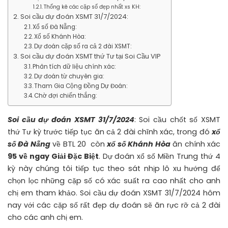
Thống kê các cặp số đẹp nhất xs KH:
Soi cầu dự đoán XSMT 31/7/2024:
Xổ số Đà Nẵng:
Xổ số Khánh Hòa:
Dự đoán cặp số ra cả 2 đài XSMT:
Soi cầu dự đoán XSMT thứ Tư tại Soi Cầu VIP
Phân tích dữ liệu chính xác:
Dự đoán từ chuyên gia:
Tham Gia Cộng Đồng Dự Đoán:
Chờ đợi chiến thắng:
Soi cầu dự đoán XSMT 31/7/2024
: Soi cầu chốt số XSMT
thứ Tư kỳ trước tiếp tục ăn cả 2 đài chĩnh xác, trong đó
xổ
số Đà Nẵng
về BTL 20 còn
xổ số Khánh Hòa
ăn chính xác
95 về ngay Giải Đặc Biệt
. Dự đoán xổ số Miền Trung thứ 4
kỳ này chúng tôi tiếp tục theo sát nhịp lô xu hướng để
chọn lọc những cặp số có xác suất ra cao nhất cho anh
chị em tham khảo. Soi cầu dự đoán XSMT 31/7/2024 hôm
nay với các cặp số rất đẹp dự đoán sẽ ăn rực rỡ cả 2 đài
cho các anh chị em.