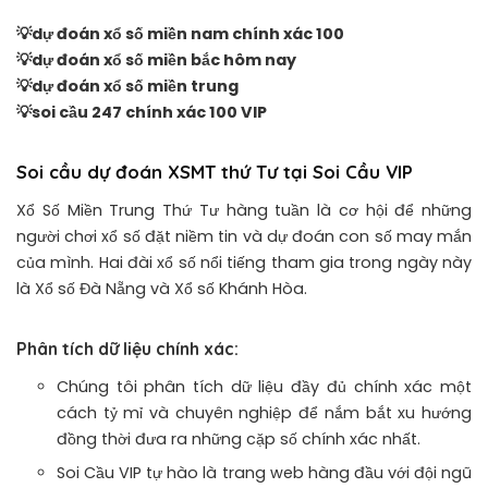
💡
dự đoán xổ số miền nam chính xác 100
💡
dự đoán xổ số miền bắc hôm nay
💡
dự đoán xổ số miền trung
💡
soi cầu 247 chính xác 100 VIP
Soi cầu dự đoán XSMT thứ Tư tại Soi Cầu VIP
Xổ Số Miền Trung Thứ Tư hàng tuần là cơ hội để những
người chơi xổ số đặt niềm tin và dự đoán con số may mắn
của mình. Hai đài xổ số nổi tiếng tham gia trong ngày này
là Xổ số Đà Nẵng và Xổ số Khánh Hòa.
Phân tích dữ liệu chính xác:
Chúng tôi phân tích dữ liệu đầy đủ chính xác một
cách tỷ mỉ và chuyên nghiệp để nắm bắt xu hướng
đồng thời đưa ra những cặp số chính xác nhất.
Soi Cầu VIP tự hào là trang web hàng đầu với đội ngũ