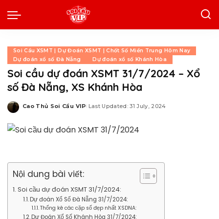
Soi Cầu XSMT | Dự Đoán XSMT | Chốt Số Miền Trung Hôm Nay
Dự đoán xổ số Đà Nẵng
Dự đoán xổ số Khánh Hòa
Soi cầu dự đoán XSMT 31/7/2024 – Xổ
số Đà Nẵng, XS Khánh Hòa
Cao Thủ Soi Cầu VIP
Last Updated: 31 July, 2024
Posted
by
Nội dung bài viết:
Soi cầu dự đoán XSMT 31/7/2024:
Dự đoán Xổ Số Đà Nẵng 31/7/2024:
Thống kê các cặp số đẹp nhất XSDNA:
Dự Đoán Xổ Số Khánh Hòa 31/7/2024: