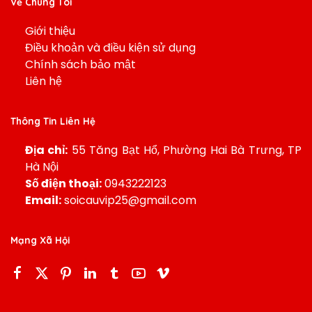
Về Chúng Tôi
Giới thiệu
Điều khoản và điều kiện sử dụng
Chính sách bảo mật
Liên hệ
Thông Tin Liên Hệ
Địa chỉ:
55 Tăng Bạt Hổ, Phường Hai Bà Trưng, TP
Hà Nội
Số điện thoại:
0943222123
Email:
soicauvip25@gmail.com
Mạng Xã Hội