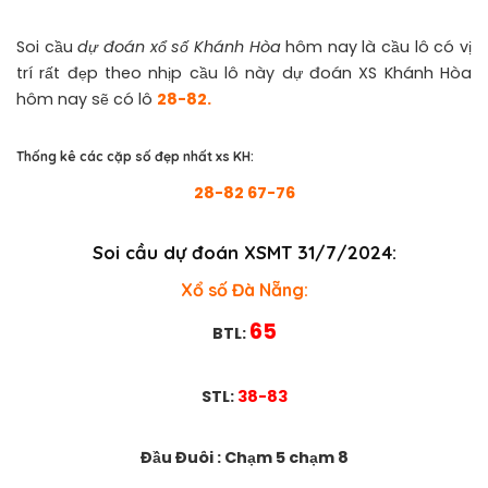
Soi cầu
dự đoán xổ số Khánh Hòa
hôm nay là cầu lô có vị
trí rất đẹp theo nhịp cầu lô này dự đoán XS Khánh Hòa
hôm nay sẽ có lô
28-82.
Thống kê các cặp số đẹp nhất xs KH:
28-82 67-76
Soi cầu dự đoán XSMT 31/7/2024:
Xổ số Đà Nẵng:
65
BTL:
STL:
38-83
Đầu Đuôi : Chạm 5 chạm 8