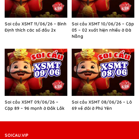
Soi cầu XSMT 11/06/26 – Bình
Soi cầu XSMT 10/06/26 – Cặp
Định thích các số đầu 2x
05 – 02 xuất hiện nhiều ở Đà
Nẵng
Soi cầu XSMT 09/06/26 –
Soi cầu XSMT 08/06/26 – Lô
Cặp 89 – 96 mạnh ở Đắk Lắk
69 về đôi ở Phú Yên
SOICAU.VIP