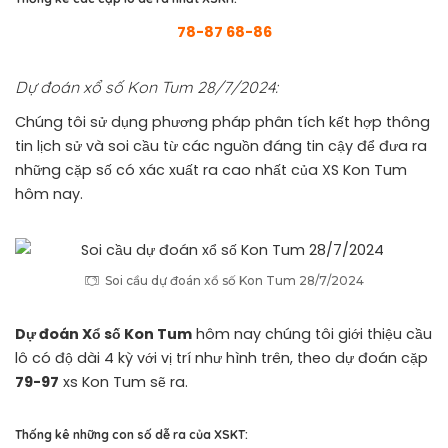
78-87 68-86
Dự đoán xổ số Kon Tum 28/7/2024:
Chúng tôi sử dụng phương pháp phân tích kết hợp thông
tin lịch sử và soi cầu từ các nguồn đáng tin cậy để đưa ra
những cặp số có xác xuất ra cao nhất của XS Kon Tum
hôm nay.
Soi cầu dự đoán xổ số Kon Tum 28/7/2024
Dự đoán Xổ số Kon Tum
hôm nay chúng tôi giới thiệu cầu
lô có độ dài 4 kỳ với vị trí như hình trên, theo dự đoán cặp
79-97
xs Kon Tum sẽ ra.
Thống kê những con số dễ ra của XSKT: