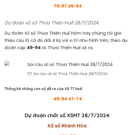
79-97 45-54
Dự đoán xổ số Thừa Thiên Huế 28/7/2024:
Dự đoán Xổ số Thừa Thiên Huế
hôm nay chúng tôi giới
thiệu cầu lô có độ dài 4 kỳ với vị trí như hình trên, theo dự
đoán cặp
49-94
xs Thừa Thiên Huế sẽ ra.
Soi cầu xổ số Thừa Thiên Huế 28/7/2024
Thống kê những con số dễ ra của XS TT Huế:
49-94 47-74
Dự đoán chốt số XSMT 28/7/2024:
Xổ số Khánh Hòa: