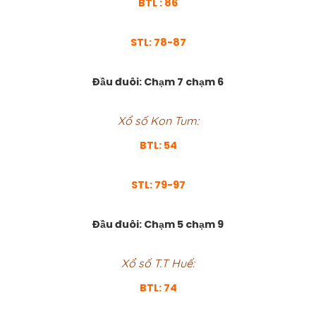
BTL : 86
STL: 78-87
Đầu đuôi: Chạm 7 chạm 6
Xổ số Kon Tum:
BTL: 54
STL: 79-97
Đầu đuôi: Chạm 5 chạm 9
Xổ số T.T Huế:
BTL: 74