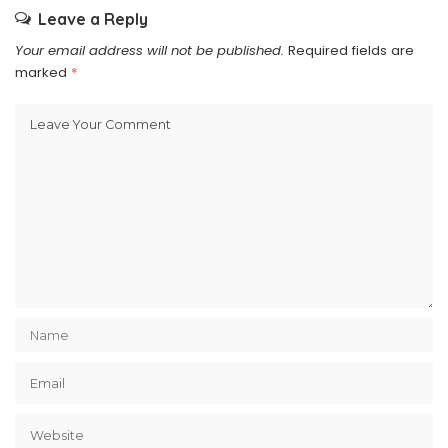
Leave a Reply
Your email address will not be published.
Required fields are
marked
*