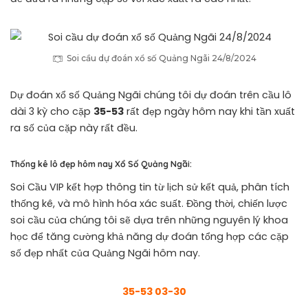
Soi cầu dự đoán xổ số Quảng Ngãi 24/8/2024
Dự đoán xổ số Quảng Ngãi
chúng tôi dự đoán trên cầu lô
dài 3 kỳ cho cặp
35-53
rất đẹp ngày hôm nay khi tần xuất
ra số của cặp này rất đều.
Thống kê lô đẹp hôm nay Xổ Số Quảng Ngãi:
Soi Cầu VIP kết hợp thông tin từ lịch sử kết quả, phân tích
thống kê, và mô hình hóa xác suất. Đồng thời, chiến lược
soi cầu của chúng tôi sẽ dựa trên những nguyên lý khoa
học để tăng cường khả năng dự đoán tổng hợp các cặp
số đẹp nhất của Quảng Ngãi hôm nay.
35-53 03-30