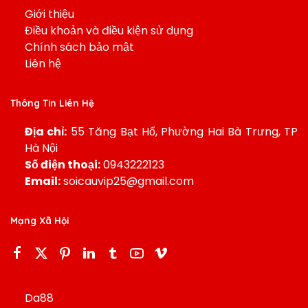
Giới thiệu
Điều khoản và điều kiện sử dụng
Chính sách bảo mật
Liên hệ
Thông Tin Liên Hệ
Địa chỉ:
55 Tăng Bạt Hổ, Phường Hai Bà Trưng, TP
Hà Nội
Số điện thoại:
0943222123
Email:
soicauvip25@gmail.com
Mạng Xã Hội
Da88