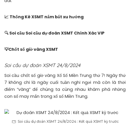
đài.
📈
Thống Kê XSMT nắm bắt xu hướng
🔍 Soi cầu Soi cầu dự đoán XSMT Chính Xác VIP
💡Chốt số giờ vàng XSMT
Soi cầu dự đoán XSMT 24/8/2024
Soi cầu chốt số giờ vàng Xổ Số Miền Trung thứ 7! Ngày thứ
7 không chỉ là ngày cuối tuần nghỉ ngơi mà còn là thời
điểm “vàng” để chúng ta cùng nhau khám phá những
con số may mắn trong xổ số Miền Trung.
Soi cầu dự đoán XSMT 24/8/2024 : Kết quả XSMT kỳ trước