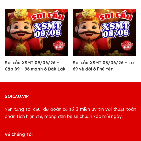
Soi cầu XSMT 09/06/26 –
Soi cầu XSMT 08/06/26 – Lô
Cặp 89 – 96 mạnh ở Đắk Lắk
69 về đôi ở Phú Yên
SOICAU.VIP
Nền tảng soi cầu, dự đoán xổ số 3 miền uy tín với thuật toán
phân tích hiện đại, mang đến bộ số chuẩn xác mỗi ngày.
Về Chúng Tôi