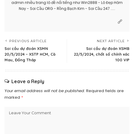
admin nhiều trang lô đề nổi tiếng như Win2888 - Lô Đẹp Hôm
Nay - Soi Cầu ORG - Rồng Bạch Kim - Soi Cầu 247 .....
PREVIOUS ARTICLE
NEXT ARTICLE
Soi cầu dự đoán XSMN
Soi cầu dự đoán XSMB
20/5/2024 – XSTP HCM, Cà
22/5/2024, chốt số chính xác
Mau, Đồng Tháp
100 VIP
Leave a Reply
Your email address will not be published.
Required fields are
marked
*