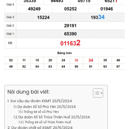
Nội dung bài viết:
Soi cầu dự đoán XSMT 20/5/2024
Dự đoán Xổ Số Phú Yên 20/5/2024:
Thống kê xổ số Phú Yên:
Dự đoán Xổ Số Thừa Thiên Huế 20/5/2024:
Thống kê xổ số Thừa Thiên Huế:
Dự đoán chốt số XSMT 20/5/2024: