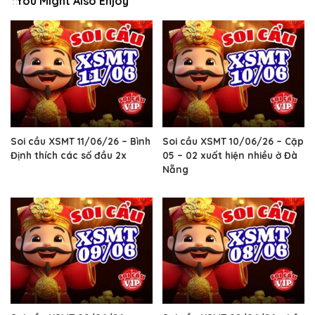
You Might Also Enjoy
Soi cầu XSMT 11/06/26 – Bình
Soi cầu XSMT 10/06/26 – Cặp
Định thích các số đầu 2x
05 – 02 xuất hiện nhiều ở Đà
Nẵng