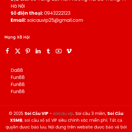
Hà Nội
Số điện thoại:
0943222123
Email:
soicauvip25@gmail.com
Mạng Xã Hội
Da88
Fun88
Fun88
Fun88
© 2025
Soi Cầu VIP
-
soicau.vip
. Soi cầu 3 miền,
Soi Cầu
XSMB
, soi cầu xổ số VIP siêu chính xác miễn phí. Tất cả
quyền được bảo lưu. Nội dung trên website được bảo vệ bởi