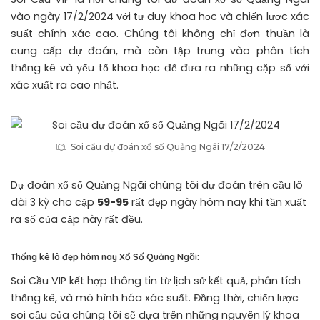
vào ngày 17/2/2024 với tư duy khoa học và chiến lược xác
suất chính xác cao. Chúng tôi không chỉ đơn thuần là
cung cấp dự đoán, mà còn tập trung vào phân tích
thống kê và yếu tố khoa học để đưa ra những cặp số với
xác xuất ra cao nhất.
Soi cầu dự đoán xổ số Quảng Ngãi 17/2/2024
Dự đoán xổ số Quảng Ngãi chúng tôi dự đoán trên cầu lô
dài 3 kỳ cho cặp
59-95
rất đẹp ngày hôm nay khi tần xuất
ra số của cặp này rất đều.
Thống kê lô đẹp hôm nay Xổ Số Quảng Ngãi:
Soi Cầu VIP kết hợp thông tin từ lịch sử kết quả, phân tích
thống kê, và mô hình hóa xác suất. Đồng thời, chiến lược
soi cầu của chúng tôi sẽ dựa trên những nguyên lý khoa