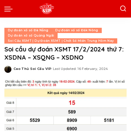
Dự đoán xổ số Đà Nẵng
Dự đoán xổ số Đăk Nông
Dự đoán xổ số Quảng Ngãi
Soi Cầu XSMT | Dự Đoán XSMT | Chốt Số Miền Trung Hôm Nay
Soi cầu dự đoán XSMT 17/2/2024 thứ 7:
XSDNA – XSQNG – XSDNO
Cao Thủ Soi Cầu VIP
Last Updated: 16 February, 2024
Posted
by