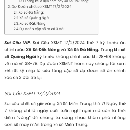
Thống kê lô đẹp hôm nay Xổ Số Đăk Nông:
Dự Đoán chốt số XSMT 17/2/2024:
Xổ số Đà Nẵng:
Xổ số Quảng Ngãi:
Xổ số Đăk Nông:
Dự đoán cặp số ra cả 3 đài:
Soi Cầu VIP
: Soi Cầu XSMT 17/2/2024 thứ 7 kỳ trước ăn
chính xác
Xổ Số Đắk Nông
và
Xổ Số Đà Nẵng
. Trong khi
xổ
số Quảng Ngãi
kỳ trước không chính xác khi 28-68 không
về mà về 38-78. Dự đoán XSMNT hôm nay chúng tôi xem
xét rất kỹ nhịp lô của từng cặp số dự đoán sẽ ăn chính
xác cả 3 đài trở lại.
Soi Cầu XSMT 17/2/2024
Soi cầu chốt số giờ vàng Xổ Số Miền Trung thứ 7! Ngày thứ
7 không chỉ là ngày cuối tuần nghỉ ngơi mà còn là thời
điểm “vàng” để chúng ta cùng nhau khám phá những
con số may mắn trong xổ số Miền Trung.