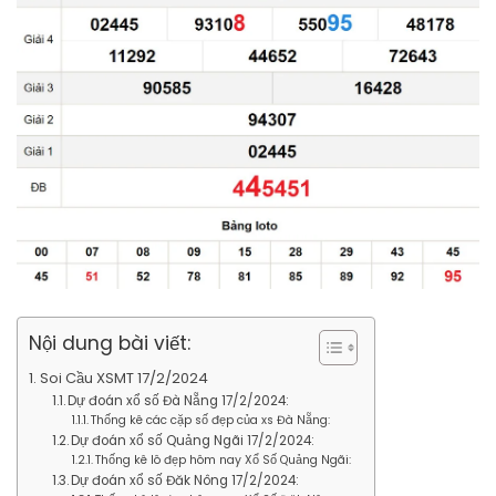
Nội dung bài viết:
Soi Cầu XSMT 17/2/2024
Dự đoán xổ số Đà Nẵng 17/2/2024:
Thống kê các cặp số đẹp của xs Đà Nẵng:
Dự đoán xổ số Quảng Ngãi 17/2/2024:
Thống kê lô đẹp hôm nay Xổ Số Quảng Ngãi:
Dự đoán xổ số Đăk Nông 17/2/2024: