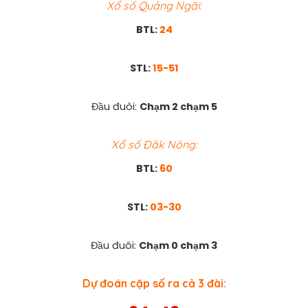
Xổ số Quảng Ngãi:
BTL:
24
STL:
15-51
Đầu đuôi:
Chạm 2 chạm 5
Xổ số Đăk Nông:
BTL:
60
STL:
03-30
Đầu đuôi:
Chạm 0 chạm 3
Dự đoán cặp số ra cả 3 đài: