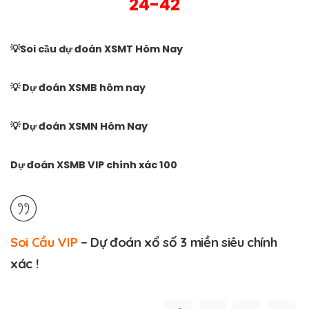
24-42
💡
Soi cầu dự đoán XSMT Hôm Nay
💡
Dự đoán XSMB hôm nay
💡
Dự đoán XSMN Hôm Nay
Dự đoán XSMB VIP chính xác 100
Soi Cầu VIP
–
Dự đoán xổ số 3 miền siêu chính
xác
!