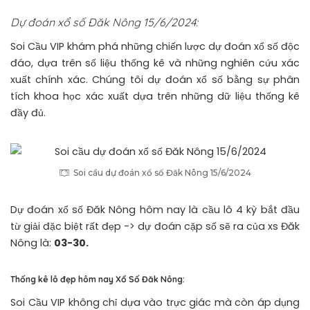
Dự đoán xổ số Đăk Nông 15/6/2024:
Soi Cầu VIP khám phá những chiến lược dự đoán xổ số độc
đáo, dựa trên số liệu thống kê và những nghiên cứu xác
xuất chính xác. Chúng tôi dự đoán xổ số bằng sự phân
tích khoa học xác xuất dựa trên những dữ liệu thống kê
đầy đủ.
Soi cầu dự đoán xổ số Đăk Nông 15/6/2024
Dự đoán xổ số Đăk Nông
hôm nay là cầu lô 4 kỳ bắt đầu
từ giải đặc biệt rất đẹp -> dự đoán cặp số sẽ ra của xs Đăk
Nông là:
03-30.
Thống kê lô đẹp hôm nay Xổ Số Đăk Nông:
Soi Cầu VIP không chỉ dựa vào trực giác mà còn áp dụng