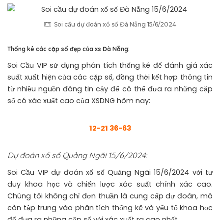
Soi cầu dự đoán xổ số Đà Nẵng 15/6/2024
Thống kê các cặp số đẹp của xs Đà Nẵng:
Soi Cầu VIP sử dụng phân tích thống kê để đánh giá xác
suất xuất hiện của các cặp số, đồng thời kết hợp thông tin
từ nhiều nguồn đáng tin cậy để có thể đưa ra những cặp
số có xác xuất cao của XSDNG hôm nay:
12-21 36-63
Dự đoán xổ số Quảng Ngãi 15/6/2024:
Soi Cầu VIP dự đoán xổ số Quảng Ngãi 15/6/2024 với tư
duy khoa học và chiến lược xác suất chính xác cao.
Chúng tôi không chỉ đơn thuần là cung cấp dự đoán, mà
còn tập trung vào phân tích thống kê và yếu tố khoa học
để đưa ra những cặp số với xác xuất ra cao nhất.