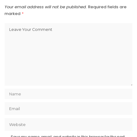
Your email address will not be published.
Required fields are
marked
*
Save my name, email, and website in this browser for the next