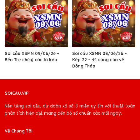
Soi cầu XSMN 09/06/26 –
Soi cầu XSMN 08/06/26 –
Bến Tre chú ý các lô kép
Kép 22 – 44 sáng cửa về
Đồng Tháp
SOICAU.VIP
Nền tảng soi cầu, dự đoán xổ số 3 miền uy tín với thuật toán
phân tích hiện đại, mang đến bộ số chuẩn xác mỗi ngày.
Về Chúng Tôi