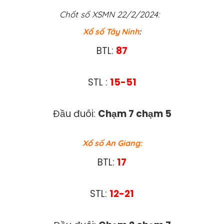
Chốt số XSMN 22/2/2024:
Xổ số Tây Ninh
:
BTL:
87
STL :
15-51
Đầu đuôi:
Chạm 7 chạm 5
Xổ số An Giang:
BTL:
17
STL:
12-21