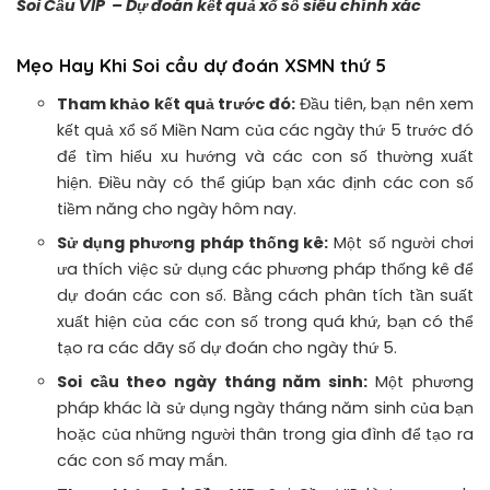
Soi Cầu VIP –
Dự đoán kết quả xổ số siêu chính xác
Mẹo Hay Khi Soi cầu dự đoán XSMN thứ 5
Tham khảo kết quả trước đó:
Đầu tiên, bạn nên xem
kết quả xổ số Miền Nam của các ngày thứ 5 trước đó
để tìm hiểu xu hướng và các con số thường xuất
hiện. Điều này có thể giúp bạn xác định các con số
tiềm năng cho ngày hôm nay.
Sử dụng phương pháp thống kê:
Một số người chơi
ưa thích việc sử dụng các phương pháp thống kê để
dự đoán các con số. Bằng cách phân tích tần suất
xuất hiện của các con số trong quá khứ, bạn có thể
tạo ra các dãy số dự đoán cho ngày thứ 5.
Soi cầu theo ngày tháng năm sinh:
Một phương
pháp khác là sử dụng ngày tháng năm sinh của bạn
hoặc của những người thân trong gia đình để tạo ra
các con số may mắn.