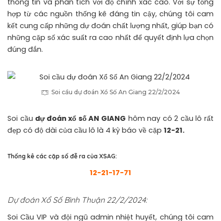
thông tin và phân tích với độ chính xác cao. Với sự tổng
hợp từ các nguồn thống kê đáng tin cậy, chúng tôi cam
kết cung cấp những dự đoán chất lượng nhất, giúp bạn có
những cặp số xác suất ra cao nhất để quyết định lựa chọn
đúng đắn.
Soi cầu dự đoán Xổ Số An Giang 22/2/2024
Soi cầu
dự đoán xổ số AN GIANG
hôm nay có 2 cầu lô rất
đẹp có độ dài của cầu lô là 4 kỳ báo về cặp
12-21.
Thống kê các cặp số đễ ra của XSAG:
12-21-17-71
Dự đoán Xổ Số Bình Thuận 22/2/2024:
Soi Cầu VIP và đội ngũ admin nhiệt huyết, chúng tôi cam