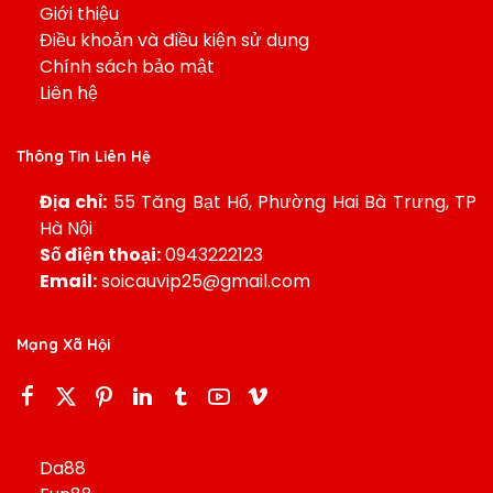
Giới thiệu
Điều khoản và điều kiện sử dụng
Chính sách bảo mật
Liên hệ
Thông Tin Liên Hệ
Địa chỉ:
55 Tăng Bạt Hổ, Phường Hai Bà Trưng, TP
Hà Nội
Số điện thoại:
0943222123
Email:
soicauvip25@gmail.com
Mạng Xã Hội
Da88