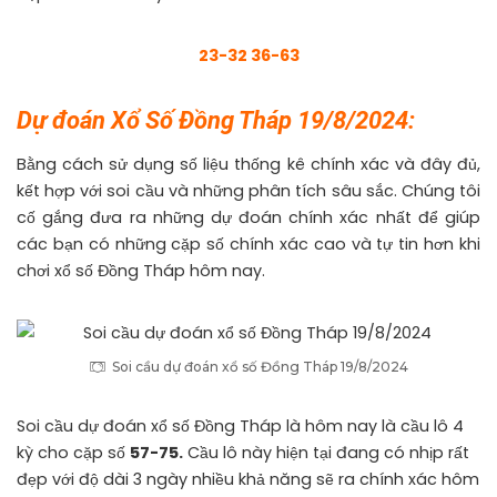
23-32 36-63
Dự đoán Xổ Số Đồng Tháp 19/8/2024:
Bằng cách sử dụng số liệu thống kê chính xác và đây đủ,
kết hợp với soi cầu và những phân tích sâu sắc. Chúng tôi
cố gắng đưa ra những dự đoán chính xác nhất để giúp
các bạn có những cặp số chính xác cao và tự tin hơn khi
chơi xổ số Đồng Tháp hôm nay.
Soi cầu dự đoán xổ số Đồng Tháp 19/8/2024
Soi cầu
dự đoán xổ số Đồng Tháp
là hôm nay là cầu lô 4
kỳ cho cặp số
57-75.
Cầu lô này hiện tại đang có nhịp rất
đẹp với độ dài 3 ngày nhiều khả năng sẽ ra chính xác hôm