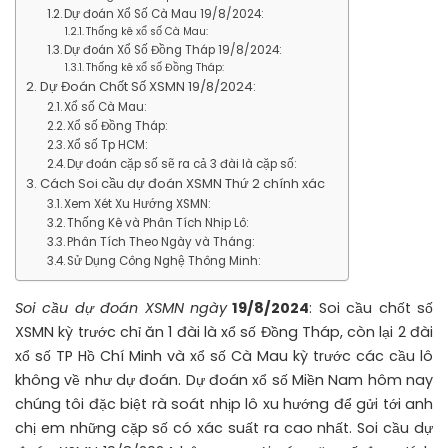
Dự đoán Xổ Số Cà Mau 19/8/2024:
Thống kê xổ số Cà Mau:
Dự đoán Xổ Số Đồng Tháp 19/8/2024:
Thống kê xổ số Đồng Tháp:
Dự Đoán Chốt Số XSMN 19/8/2024:
Xổ số Cà Mau:
Xổ số Đồng Tháp:
Xổ số Tp HCM:
Dự đoán cặp số sẽ ra cả 3 đài là cặp số:
Cách Soi cầu dự đoán XSMN Thứ 2 chính xác
Xem Xét Xu Hướng XSMN:
Thống Kê và Phân Tích Nhịp Lô:
Phân Tích Theo Ngày và Tháng:
Sử Dụng Công Nghệ Thông Minh:
Soi cầu dự đoán XSMN ngày
19/8/2024
: Soi cầu chốt số
XSMN kỳ trước chỉ ăn 1 đài là xổ số Đồng Tháp, còn lại 2 đài
xổ số TP Hồ Chí Minh và xổ số Cà Mau kỳ trước các cầu lô
không về như dự đoán. Dự đoán xổ số Miền Nam hôm nay
chúng tôi đặc biệt rà soát nhịp lô xu hướng để gửi tới anh
chị em những cặp số có xác suất ra cao nhất. Soi cầu dự