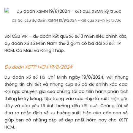
Soi cầu dự đoán XSMN 19/8/2024 – Kết quả XSMN kỳ trước
Soi Cầu VIP – dự đoán kết quả xổ số 3 miền siêu chính xác,
dự đoán Xổ số Miền Nam thứ 2 gồm có ba đài xổ số: TP
HCM, Cà Mau và Đồng Tháp.
Dự đoán XSTP HCM 19/8/2024:
Dự đoán xổ số Hồ Chí Minh ngày 19/8/2024, với những
thông tin chi tiết và những cặp số có độ chính xác cao.
Đội ngũ chuyên gia của chúng tôi đã tiến hành phân tích
thống kê kỹ lưỡng, tập trung vào các nhịp lô xuất hiện gần
đây và các yếu tố ảnh hưởng đến kết quả. Chúng tôi sẽ
đưa ra nhận định về xu hướng xuất hiện của các con số,
giúp bạn có những cặp số đẹp nhất hôm nay cho XSTP
HCM.