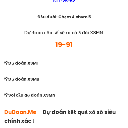
STL: 25-52
Đầu đuôi: Chạm 4 chạm 5
Dự đoán cặp số sẽ ra cả 3 đài XSMN:
19-91
💡
Dự đoán XSMT
💡
Dự đoán XSMB
💡
Soi cầu dự đoán XSMN
DuDoan.Me
–
Dự đoán kết quả xổ số siêu
chính xác
!