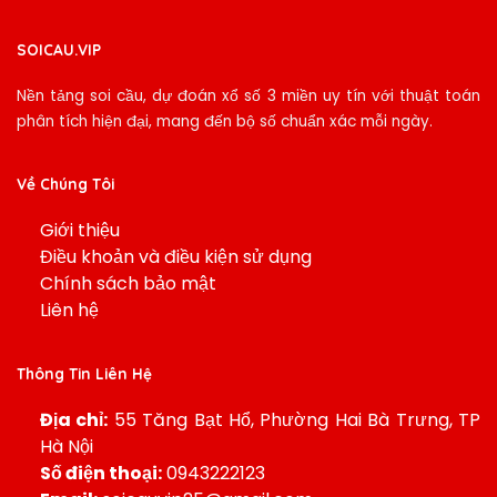
SOICAU.VIP
Nền tảng soi cầu, dự đoán xổ số 3 miền uy tín với thuật toán
phân tích hiện đại, mang đến bộ số chuẩn xác mỗi ngày.
Về Chúng Tôi
Giới thiệu
Điều khoản và điều kiện sử dụng
Chính sách bảo mật
Liên hệ
Thông Tin Liên Hệ
Địa chỉ:
55 Tăng Bạt Hổ, Phường Hai Bà Trưng, TP
Hà Nội
Số điện thoại:
0943222123