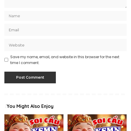
Save my name, email, and website in this browser for the next
time I comment.
You Might Also Enjoy