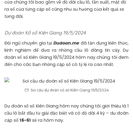
của chúng tôi bao gồm về độ dài cầu lô, tần suất, mật độ
ra số của từng cặp số cũng như xu hướng của kết quả xs
từng đài.
Dự đoán
Xổ số Kiên Giang
19/5/2024
Đội ngũ chuyên gia tại
Dudoan.me
đã tận dụng kiến thức,
kinh nghiệm để đưa ra những cầu lô đáng tin cậy. Dự
đoán xổ số Kiên Giang 19/5/2024 hôm nay chúng tôi đem
đến cho các bạn những cặp số có tỷ lệ ra cao nhất.
Soi cầu dự đoán xổ số Kiên Giang 19/5/2024
Dự đoán xổ số Kiên Giang
hôm nay chúng tôi giới thiệu là 1
cầu lô bắt đầu từ giải đặc biệt và có độ dài 4 kỳ – dự đoán
cặp số
16-61
sẽ ra hôm nay.