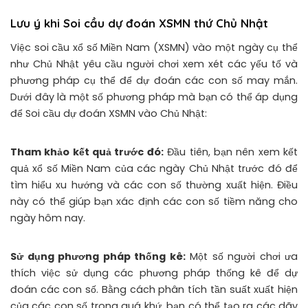
Lưu ý khi Soi cầu dự đoán XSMN thứ Chủ Nhật
Việc soi cầu xổ số Miền Nam (XSMN) vào một ngày cụ thể
như Chủ Nhật yêu cầu người chơi xem xét các yếu tố và
phương pháp cụ thể để dự đoán các con số may mắn.
Dưới đây là một số phương pháp mà bạn có thể áp dụng
để Soi cầu dự đoán XSMN vào Chủ Nhật:
Tham khảo kết quả trước đó:
Đầu tiên, bạn nên xem kết
quả xổ số Miền Nam của các ngày Chủ Nhật trước đó để
tìm hiểu xu hướng và các con số thường xuất hiện. Điều
này có thể giúp bạn xác định các con số tiềm năng cho
ngày hôm nay.
Sử dụng phương pháp thống kê:
Một số người chơi ưa
thích việc sử dụng các phương pháp thống kê để dự
đoán các con số. Bằng cách phân tích tần suất xuất hiện
của các con số trong quá khứ, bạn có thể tạo ra các dãy