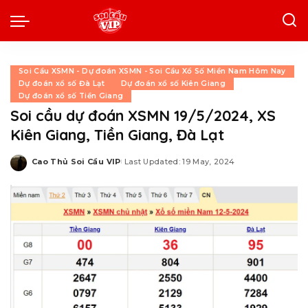
Soi Cầu XSMN - Dự đoán XSMN - Soi Cầu Xổ Số Miền Nam Hôm Nay
Dự đoán xổ số Đà Lạt
Dự đoán xổ số Kiên Giang
Dự đoán xổ số Tiền Giang
Soi cầu dự đoán XSMN 19/5/2024, XS
Kiên Giang, Tiền Giang, Đà Lạt
Cao Thủ Soi Cầu VIP
Last Updated: 19 May, 2024
Posted
by