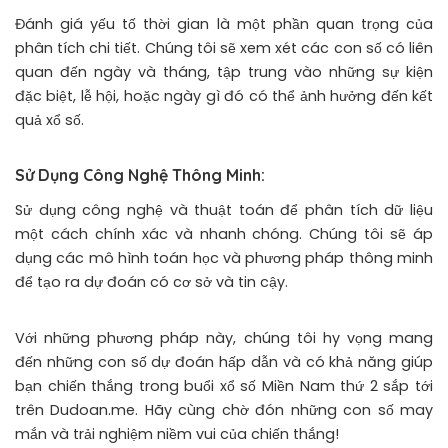
Đánh giá yếu tố thời gian là một phần quan trọng của
phân tích chi tiết. Chúng tôi sẽ xem xét các con số có liên
quan đến ngày và tháng, tập trung vào những sự kiện
đặc biệt, lễ hội, hoặc ngày gì đó có thể ảnh hưởng đến kết
quả xổ số.
Sử Dụng Công Nghệ Thông Minh:
Sử dụng công nghệ và thuật toán để phân tích dữ liệu
một cách chính xác và nhanh chóng. Chúng tôi sẽ áp
dụng các mô hình toán học và phương pháp thông minh
để tạo ra dự đoán có cơ sở và tin cậy.
Với những phương pháp này, chúng tôi hy vọng mang
đến những con số dự đoán hấp dẫn và có khả năng giúp
bạn chiến thắng trong buổi xổ số Miền Nam thứ 2 sắp tới
trên Dudoan.me. Hãy cùng chờ đón những con số may
mắn và trải nghiệm niềm vui của chiến thắng!