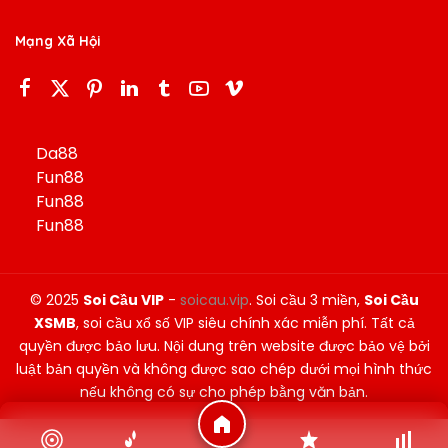
Mạng Xã Hội
Da88
Fun88
Fun88
Fun88
© 2025
Soi Cầu VIP
-
soicau.vip
. Soi cầu 3 miền,
Soi Cầu
XSMB
, soi cầu xổ số VIP siêu chính xác miễn phí. Tất cả
quyền được bảo lưu. Nội dung trên website được bảo vệ bởi
luật bản quyền và không được sao chép dưới mọi hình thức
nếu không có sự cho phép bằng văn bản.