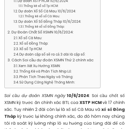
Dự đoán XSTP HCM 10/6/2024:
Thống kê xổ số Tp HCM:
Dự đoán Xổ Số Cà Mau 10/6/2024:
Thống kê xổ số Cà Mau:
Dự đoán Xổ Số Đồng Tháp 10/6/2024:
Thống kê xổ số Đồng Tháp:
Dự Đoán Chốt Số XSMN 10/6/2024:
Xổ số Cà Mau:
Xổ số Đồng Tháp:
Xổ số Tp HCM:
Dự đoán cặp số sẽ ra cả 3 đài là cặp số:
Cách Soi cầu dự đoán XSMN Thứ 2 chính xác
Xem Xét Xu Hướng XSMN:
Thống Kê và Phân Tích Nhịp Lô:
Phân Tích Theo Ngày và Tháng:
Sử Dụng Công Nghệ Thông Minh:
Soi cầu dự đoán XSMN ngày
10/6/2024
: Soi cầu chốt số
XSMN kỳ trước ăn chính xác BTL của
XSTP HCM
về 17 chính
xác. Tuy nhiên 2 đài còn lại là
xổ số Cà Mau
và
xổ số Đồng
Tháp
kỳ trước lại không chính xác, do đó hôm nay chúng
tôi rà soát kỹ lưỡng nhịp lô xu hướng của từng đài để có