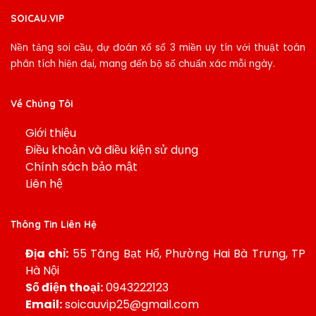
SOICAU.VIP
Nền tảng soi cầu, dự đoán xổ số 3 miền uy tín với thuật toán
phân tích hiện đại, mang đến bộ số chuẩn xác mỗi ngày.
Về Chúng Tôi
Giới thiệu
Điều khoản và điều kiện sử dụng
Chính sách bảo mật
Liên hệ
Thông Tin Liên Hệ
Địa chỉ:
55 Tăng Bạt Hổ, Phường Hai Bà Trưng, TP
Hà Nội
Số điện thoại:
0943222123
Email:
soicauvip25@gmail.com