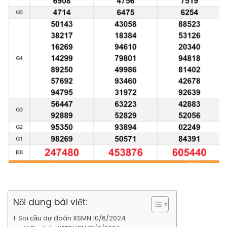
Nội dung bài viết:
Soi cầu dự đoán XSMN 10/6/2024