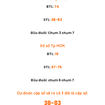
BTL:
74
STL:
38-83
Đầu đuôi: Chạm 3 chạm 7
Xổ số Tp HCM:
BTL:
16
STL:
57-75
Đầu đuôi: chạm 6 chạm 7
Dự đoán cặp số sẽ ra cả 3 đài là cặp số:
38-83