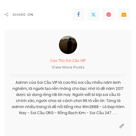
SHARE ON
Cao Thủ Soi Cầu VIP
View More Posts
Admin của Soi Cầu VIP là cao thủ soi cầu nhiều năm kinh
nghiệm, là người tạo nền móng cho bạc nhớ lô đề năm 2017
được xử dụng rộng rãi tới nay. Người viết bí kíp soi cầu lô
chính xác, người chia sẻ cách chơi 96 lô vẫn lời. Từng là
admin nhiều trang lô đề nổi tiếng như Win2888 - Lô Đẹp Hôm
Nay - Soi Cầu ORG - Rồng Bạch Kim - Soi Cầu 247 .....