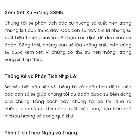
Xem Xét Xu Hướng XSMN:
Chúng tôi sẽ phân tích các xu hướng số xuất hiện trong
những kết quả trước đây. Các con số hot, tức là những số
xuất hiện thường xuyên, sẽ được xác định để đưa vào dự
đoán. Đồng thời, những con số lâu không xuất hiện cũng
sẽ được xem xét, vì chúng có thể trở nên “nóng” trong
vòng xổ tiếp theo.
Thống Kê và Phân Tích Nhịp Lô:
Sự hiểu biết sâu sắc về thống kê và phân tích đồ thị của
các con số sẽ giúp chúng tôi dự đoán được sự biến động
của chúng. Bằng cách này, chúng tôi có thể đưa ra
những con số có khả năng xuất hiện cao, dựa trên mô
hình xu hướng số trong quá khứ.
Phân Tích Theo Ngày và Tháng: