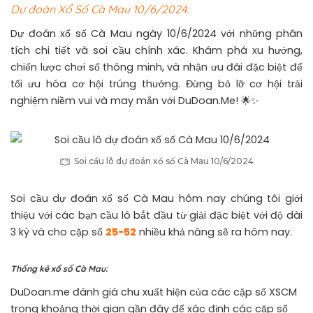
Dự đoán Xổ Số Cà Mau 10/6/2024:
Dự đoán xổ số Cà Mau ngày 10/6/2024 với những phân
tích chi tiết và soi cầu chính xác. Khám phá xu hướng,
chiến lược chơi số thông minh, và nhận ưu đãi đặc biệt để
tối ưu hóa cơ hội trúng thưởng. Đừng bỏ lỡ cơ hội trải
nghiệm niềm vui và may mắn với DuDoan.Me! 🌟✨
Soi cầu lô dự đoán xổ số Cà Mau 10/6/2024
Soi cầu
dự đoán xổ số Cà Mau
hôm nay chúng tôi giới
thiệu với các bạn cầu lô bắt đầu từ giải đặc biệt với độ dài
3 kỳ và cho cặp số
25-52
nhiều khả năng sẽ ra hôm nay.
Thống kê xổ số Cà Mau:
DuDoan.me đánh giá chu xuất hiện của các cặp số XSCM
trong khoảng thời gian gần đây để xác định các cặp số