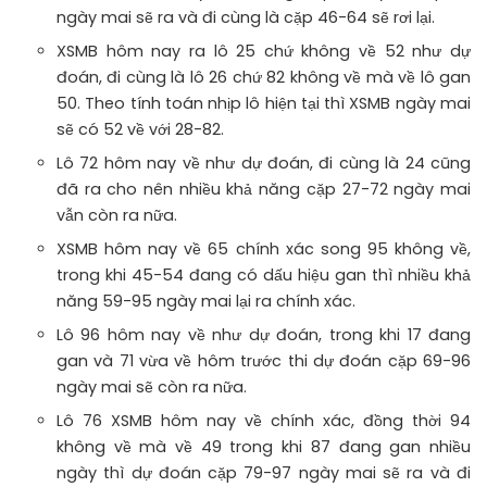
ngày mai sẽ ra và đi cùng là cặp 46-64 sẽ rơi lại.
XSMB hôm nay ra lô 25 chứ không về 52 như dự
đoán, đi cùng là lô 26 chứ 82 không về mà về lô gan
50. Theo tính toán nhịp lô hiện tại thì XSMB ngày mai
sẽ có 52 về với 28-82.
Lô 72 hôm nay về như dự đoán, đi cùng là 24 cũng
đã ra cho nên nhiều khả năng cặp 27-72 ngày mai
vẫn còn ra nữa.
XSMB hôm nay về 65 chính xác song 95 không về,
trong khi 45-54 đang có dấu hiệu gan thì nhiều khả
năng 59-95 ngày mai lại ra chính xác.
Lô 96 hôm nay về như dự đoán, trong khi 17 đang
gan và 71 vừa về hôm trước thi dự đoán cặp 69-96
ngày mai sẽ còn ra nữa.
Lô 76 XSMB hôm nay về chính xác, đồng thời 94
không về mà về 49 trong khi 87 đang gan nhiều
ngày thì dự đoán cặp 79-97 ngày mai sẽ ra và đi