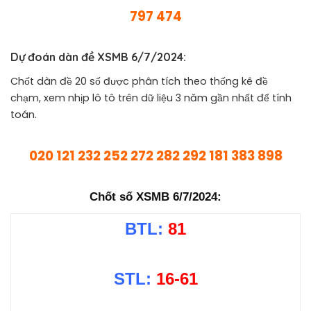
797 474
Dự đoán dàn đề XSMB 6/7/2024:
Chốt dàn đề 20 số được phân tích theo thống kê đề
chạm, xem nhịp lô tô trên dữ liệu 3 năm gần nhất để tính
toán.
020 121 232 252 272 282 292 181 383 898
Chốt số XSMB 6/7/2024:
BTL:
81
STL:
16-61