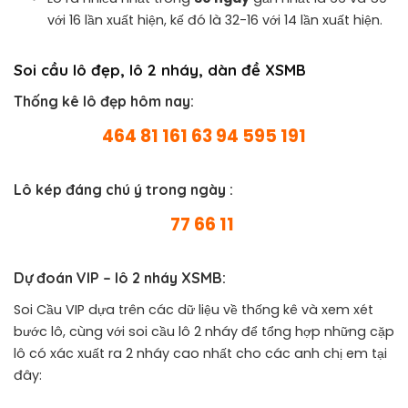
với 16 lần xuất hiện, kế đó là 32-16 với 14 lần xuất hiện.
Soi cầu lô đẹp, lô 2 nháy, dàn đề XSMB
Thống kê lô đẹp hôm nay:
464 81 161 63 94 595 191
Lô kép đáng chú ý trong ngày :
77 66 11
Dự đoán VIP – lô 2 nháy XSMB:
Soi Cầu VIP dựa trên các dữ liệu về thống kê và xem xét
bước lô, cùng với soi cầu lô 2 nháy để tổng hợp những cặp
lô có xác xuất ra 2 nháy cao nhất cho các anh chị em tại
đây: