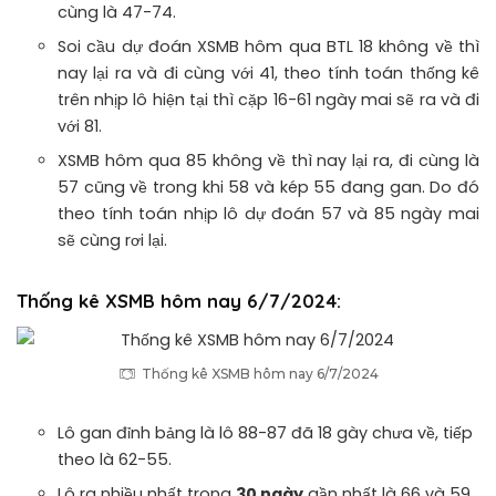
cùng là 47-74.
Soi cầu dự đoán XSMB hôm qua BTL 18 không về thì
nay lại ra và đi cùng với 41, theo tính toán thống kê
trên nhịp lô hiện tại thì cặp 16-61 ngày mai sẽ ra và đi
với 81.
XSMB hôm qua 85 không về thì nay lại ra, đi cùng là
57 cũng về trong khi 58 và kép 55 đang gan. Do đó
theo tính toán nhịp lô dự đoán 57 và 85 ngày mai
sẽ cùng rơi lại.
Thống kê XSMB hôm nay 6/7/2024:
Thống kê XSMB hôm nay 6/7/2024
Lô gan đỉnh bảng là lô 88-87 đã 18 gày chưa về, tiếp
theo là 62-55.
Lô ra nhiều nhất trong
30 ngày
gần nhất là 66 và 59