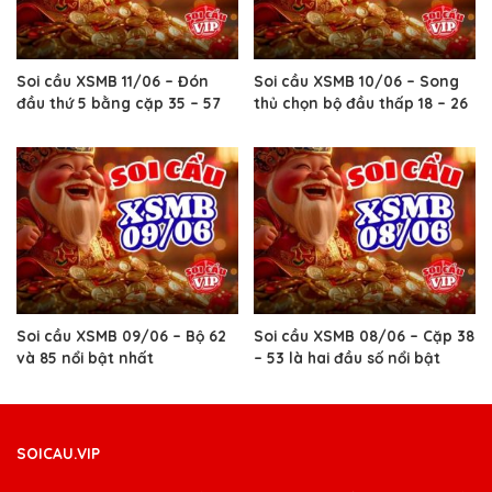
Soi cầu XSMB 11/06 – Đón
Soi cầu XSMB 10/06 – Song
đầu thứ 5 bằng cặp 35 – 57
thủ chọn bộ đầu thấp 18 – 26
Soi cầu XSMB 09/06 – Bộ 62
Soi cầu XSMB 08/06 – Cặp 38
và 85 nổi bật nhất
– 53 là hai đầu số nổi bật
SOICAU.VIP