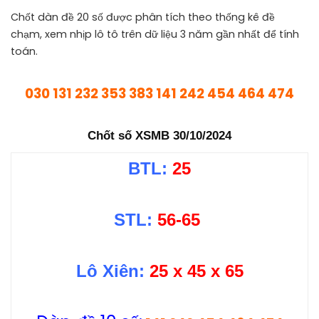
Chốt dàn đề 20 số được phân tích theo thống kê đề
chạm, xem nhịp lô tô trên dữ liệu 3 năm gần nhất để tính
toán.
030 131 232 353 383 141 242 454 464 474
Chốt số XSMB 30/10/2024
BTL:
25
STL:
56-65
Lô Xiên:
25 x 45 x 65