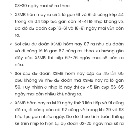
03-30 ngày mai sẽ ra theo.
XSMB hôm nay ra cả 2 lô gan 61 và 81 đi cùng kép 44
trong khi 04 tiếp tục gan còn 14-41 lỡ nhịp không về.
Do đó dự đoán cặp 16-61 và 18-81 ngày mai vẫn còn
ra.
Soi cầu dự đoán XSMB hôm nay 87 ra như dự đoán
và đi cùng là lô gan 67 cũng ra, theo xu hướng gần
đây của XSMB thì cặp 67-76 ngày mai sẽ còn ra
nữa.
Soi cầu dự đoán XSMB hôm nay cặp cả 45 lẫn 65
đều không về như dự đoán mà XSMB nay ra lô gan
59. Tuy nhiên ở nhịp lô này thì cả 45 lẫn cặp 56-65
ngày mai còn nhiều khả năng ra.
XSMB hôm nay ra lại 19 ngày thứ 3 liên tiếp và 91 cũng
đã ra, đi cùng còn có 92 cũng về trong khi 29 và 93
tiếp tục gan nhiều ngày. Do đó theo tính toán thống
kê trên nhịp lô hiện tại dự đoán 02-20 ngày mai sẽ ra