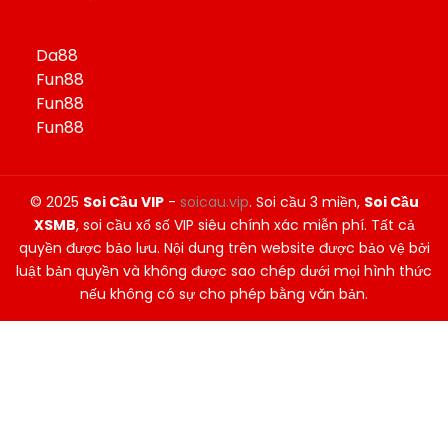
Da88
Fun88
Fun88
Fun88
© 2025
Soi Cầu VIP
-
soicau.vip
. Soi cầu 3 miền,
Soi Cầu
XSMB
, soi cầu xổ số VIP siêu chính xác miễn phí. Tất cả
quyền được bảo lưu. Nội dung trên website được bảo vệ bởi
luật bản quyền và không được sao chép dưới mọi hình thức
nếu không có sự cho phép bằng văn bản.