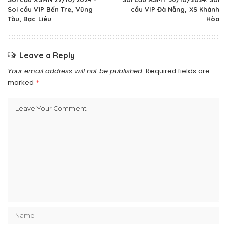
Soi cầu VIP Bến Tre, Vũng
cầu VIP Đà Nẵng, XS Khánh
Tàu, Bạc Liêu
Hòa
Leave a Reply
Your email address will not be published.
Required fields are
marked
*