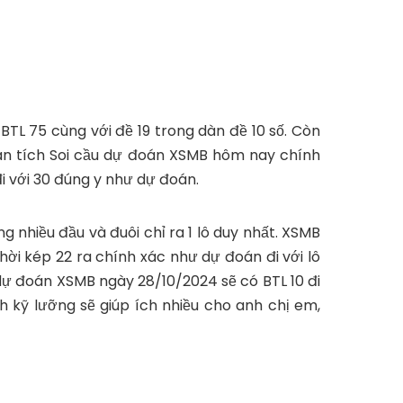
TL 75 cùng với đề 19 trong dàn đề 10 số. Còn
ân tích Soi cầu dự đoán XSMB hôm nay chính
đi với 30 đúng y như dự đoán.
 nhiều đầu và đuôi chỉ ra 1 lô duy nhất. XSMB
hời kép 22 ra chính xác như dự đoán đi với lô
u dự đoán XSMB ngày 28/10/2024 sẽ có BTL 10 đi
h kỹ lưỡng sẽ giúp ích nhiều cho anh chị em,