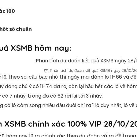
ác 100
hốt số chuẩn
quả XSMB hôm nay:
Phân tích dự đoán kết quả XSMB ngày 28/10/2
19, theo soi cầu bạc nhớ thì ngày mai đánh lô 11-66 và đ
đáng chú ý có 11-74 đã ra, còn lại hầu hết các lô về hôm
có 7 nháy, trong đó có 62 rơi lại tới 3 nháy.
ó lô câm song nhiều đầu đuôi chỉ ra 1 lô duy nhất, lô về c
n XSMB chính xác 100% VIP 28/10/2
B hôm nay 19 ra chính xác theo dự đoán và ra đề trong 