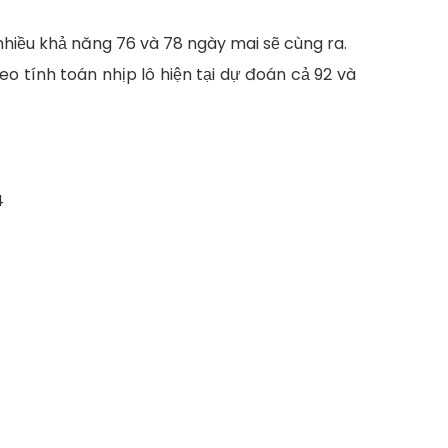
ì nhiều khả năng 76 và 78 ngày mai sẽ cùng ra.
heo tính toán nhịp lô hiện tại dự đoán cả 92 và