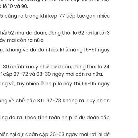
lô 10 và 90.
 cũng ra trong khi kép 77 tiếp tục gan nhiều
 52 như dự đoán, đồng thời lô 62 rơi lại tới 3
gày mai còn ra nữa.
nhịp không về do đó nhiều khả năng 15-51 ngày
i 30 chính xác y như dự đoán, đồng thời lô 24
ì cặp 27-72 và 03-30 ngày mai còn ra nữa.
g về, tuy nhiên ở nhịp lô này thì 59-95 ngày
ũng về chứ cặp STL 37-73 không ra. Tuy nhiên
ũng đã ra. Theo tính toán nhịp lô dự đoán cặp
iện tại dự đoán cặp 36-63 ngày mai rơi lại để