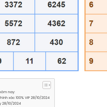
 hôm nay:
hính xác 100% VIP 28/10/2024
 28/10/2024