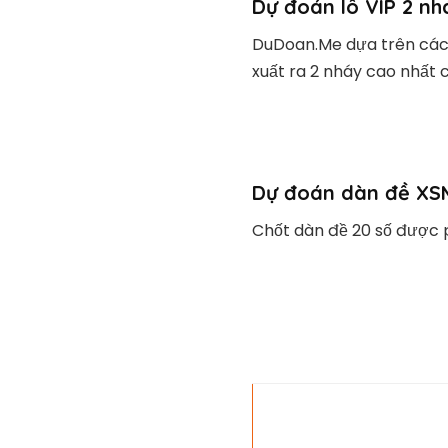
Dự đoán lô VIP 2 n
DuDoan.Me dựa trên các d
xuất ra 2 nháy cao nhất 
Dự đoán dàn đề XS
Chốt dàn đề 20 số được p