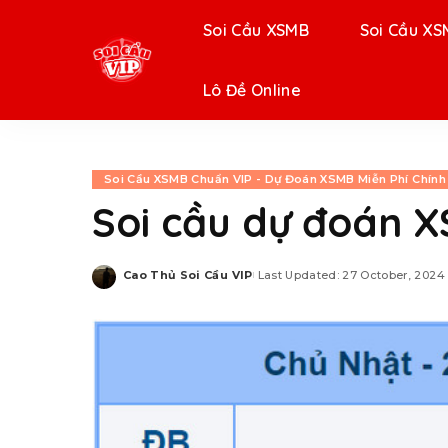
Soi Cầu XSMB
Soi Cầu X
Lô Đề Online
Soi Cầu XSMB Chuẩn VIP - Dự Đoán XSMB Miễn Phí Chính
Soi cầu dự đoán X
Cao Thủ Soi Cầu VIP
Last Updated: 27 October, 2024
Posted
by