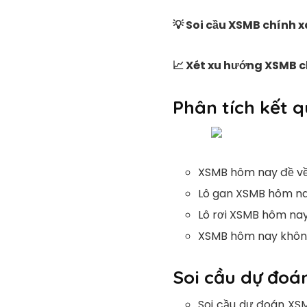
💡 Soi cầu XSMB chính x
📈 Xét xu hướng XSMB c
Phân tích kết 
XSMB hôm nay đề về 
Lô gan XSMB hôm nay 
Lô rơi XSMB hôm nay 
XSMB hôm nay không c
Soi cầu dự đoá
Soi cầu dự đoán XSM