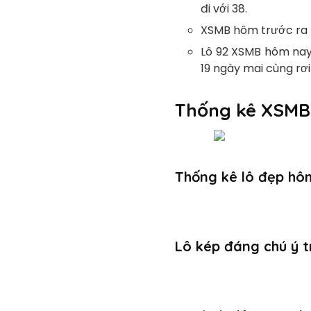
đi với 38.
XSMB hôm trước ra 76
Lô 92 XSMB hôm nay l
19 ngày mai cùng rơi l
Thống kê XSMB
Thống kê lô đẹp hô
Lô kép đáng chú ý t