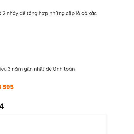
lô 2 nháy để tổng hợp những cặp lô có xác
iệu 3 năm gần nhất để tính toán.
3 595
4