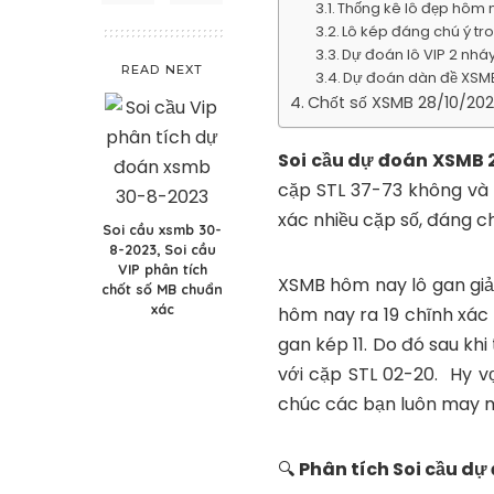
Thống kê lô đẹp hôm 
Lô kép đáng chú ý tr
Dự đoán lô VIP 2 nhá
READ NEXT
Dự đoán dàn đề XSM
Chốt số XSMB 28/10/20
Soi cầu dự đoán XSMB 
cặp STL 37-73 không và
xác nhiều cặp số, đáng c
Soi cầu xsmb 30-
8-2023, Soi cầu
VIP phân tích
XSMB hôm nay lô gan giảm
chốt số MB chuẩn
xác
hôm nay ra 19 chĩnh xác 
gan kép 11. Do đó sau khi
với cặp STL 02-20. Hy v
chúc các bạn luôn may 
🔍
Phân tích Soi cầu dự