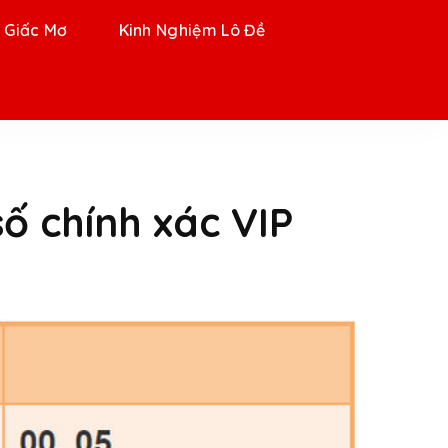
ã Giấc Mơ
Kinh Nghiệm Lô Đề
ố chính xác VIP