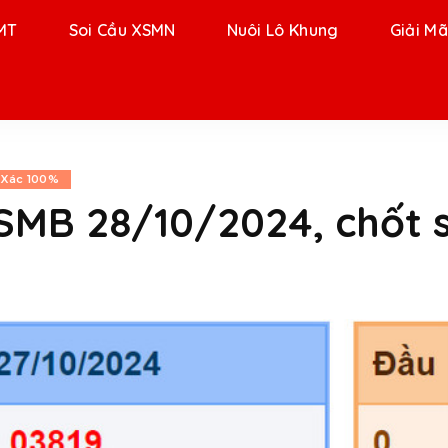
SMT
Soi Cầu XSMN
Nuôi Lô Khung
Giải M
 Xác 100%
SMB 28/10/2024, chốt s