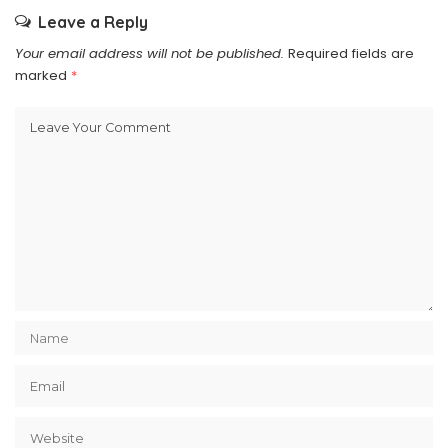
Leave a Reply
Your email address will not be published.
Required fields are
marked
*