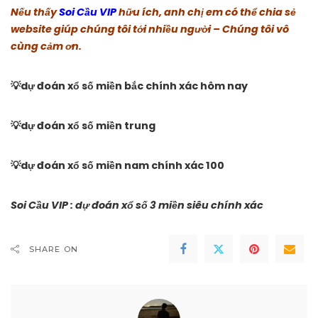
Nếu thấy
Soi Cầu VIP
hữu ích, anh chị em có thể chia sẻ
website giúp chúng tôi tới nhiều người – Chúng tôi vô
cùng cảm ơn.
💡
dự đoán xổ số miền bắc chính xác hôm nay
💡
dự đoán xổ số miền trung
💡
dự đoán xổ số miền nam chính xác 100
Soi Cầu VIP :
dự đoán xổ số 3 miền siêu chính xác
SHARE ON