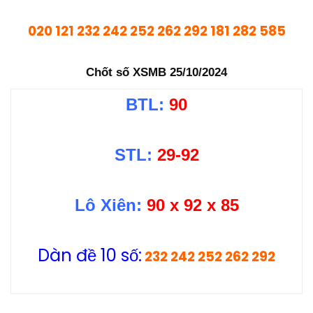
020 121 232 242 252 262 292 181 282 585
Chốt số XSMB 25/10/2024
BTL:
90
STL:
29-92
Lô Xiên:
90 x 92 x 85
Dàn đề 10 số:
232 242 252 262 292