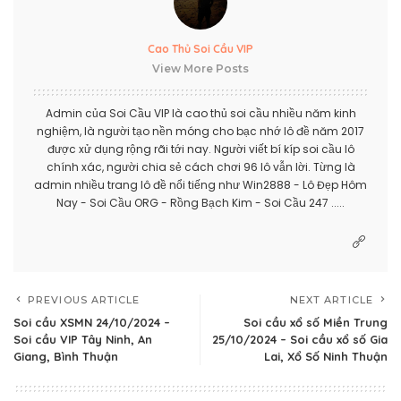
Cao Thủ Soi Cầu VIP
View More Posts
Admin của Soi Cầu VIP là cao thủ soi cầu nhiều năm kinh
nghiệm, là người tạo nền móng cho bạc nhớ lô đề năm 2017
được xử dụng rộng rãi tới nay. Người viết bí kíp soi cầu lô
chính xác, người chia sẻ cách chơi 96 lô vẫn lời. Từng là
admin nhiều trang lô đề nổi tiếng như Win2888 - Lô Đẹp Hôm
Nay - Soi Cầu ORG - Rồng Bạch Kim - Soi Cầu 247 .....
PREVIOUS ARTICLE
NEXT ARTICLE
Soi cầu XSMN 24/10/2024 –
Soi cầu xổ số Miền Trung
Soi cầu VIP Tây Ninh, An
25/10/2024 – Soi cầu xổ số Gia
Giang, Bình Thuận
Lai, Xổ Số Ninh Thuận