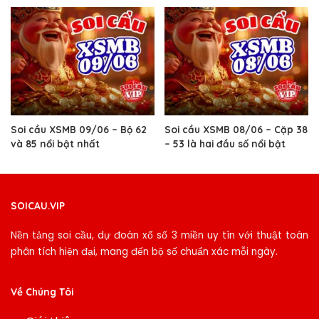
Soi cầu XSMB 09/06 – Bộ 62
Soi cầu XSMB 08/06 – Cặp 38
và 85 nổi bật nhất
– 53 là hai đầu số nổi bật
SOICAU.VIP
Nền tảng soi cầu, dự đoán xổ số 3 miền uy tín với thuật toán
phân tích hiện đại, mang đến bộ số chuẩn xác mỗi ngày.
Về Chúng Tôi