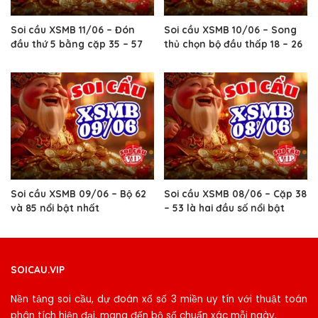
Soi cầu XSMB 11/06 – Đón
Soi cầu XSMB 10/06 – Song
đầu thứ 5 bằng cặp 35 – 57
thủ chọn bộ đầu thấp 18 – 26
Soi cầu XSMB 09/06 – Bộ 62
Soi cầu XSMB 08/06 – Cặp 38
và 85 nổi bật nhất
– 53 là hai đầu số nổi bật
SOICAU.VIP
Nền tảng soi cầu, dự đoán xổ số 3 miền uy tín với thuật toán
phân tích hiện đại, mang đến bộ số chuẩn xác mỗi ngày.