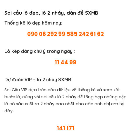
Soi cầu lô đẹp, lô 2 nháy, dàn đề SXMB
Thống kê lô đẹp hôm nay:
090 06 292 99 585 242 61 62
Lô kép đáng chú ý trong ngày :
11 44 99
Dự đoán VIP – lô 2 nháy SXMB:
Soi Cầu VIP dựa trên các dữ liệu về thống kê và xem xét
bước lô, cùng với soi cầu lô 2 nháy để tổng hợp những cặp
lô có xác xuất ra 2 nháy cao nhất cho các anh chị em tại
đây:
141 171