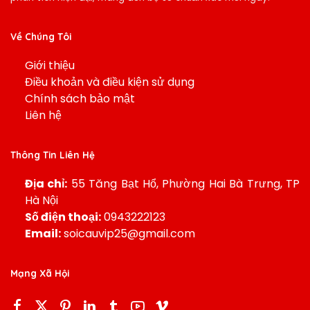
Về Chúng Tôi
Giới thiệu
Điều khoản và điều kiện sử dụng
Chính sách bảo mật
Liên hệ
Thông Tin Liên Hệ
Địa chỉ:
55 Tăng Bạt Hổ, Phường Hai Bà Trưng, TP
Hà Nội
Số điện thoại:
0943222123
Email:
soicauvip25@gmail.com
Mạng Xã Hội