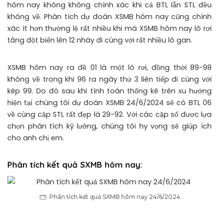
hôm nay không không chính xác khi cả BTL lẫn STL đều
không về. Phân tích dự đoán XSMB hôm nay cũng chính
xác ít hơn thường lệ rất nhiều khi mà XSMB hôm nay lô rơi
tăng đột biến lên 12 nháy đi cùng với rất nhiều lô gan.
XSMB hôm nay ra đề 01 là một lô rơi, đồng thời 89-98
không về trong khi 96 ra ngày thứ 3 liên tiếp đi cùng với
kép 99. Do đó sau khi tình toán thống kê trên xu hướng
hiện tại chúng tôi dự đoán XSMB 24/6/2024 sẽ có BTL 06
về cùng cặp STL rất đẹp là 29-92. Với các cặp số được lựa
chọn phân tích kỹ lưỡng, chúng tôi hy vọng sẽ giúp ích
cho anh chị em.
Phân tích kết quả SXMB hôm nay:
Phân tích kết quả SXMB hôm nay 24/6/2024