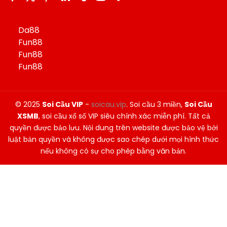
Da88
Fun88
Fun88
Fun88
© 2025
Soi Cầu VIP
-
soicau.vip
. Soi cầu 3 miền,
Soi Cầu
XSMB
, soi cầu xổ số VIP siêu chính xác miễn phí. Tất cả
quyền được bảo lưu. Nội dung trên website được bảo vệ bởi
luật bản quyền và không được sao chép dưới mọi hình thức
nếu không có sự cho phép bằng văn bản.