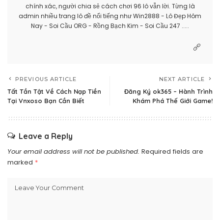
chính xác, người chia sẻ cách chơi 96 lô vẫn lời. Từng là
admin nhiều trang lô đề nổi tiếng như Win2888 - Lô Đẹp Hôm
Nay - Soi Cầu ORG - Rồng Bạch Kim - Soi Cầu 247 .....
PREVIOUS ARTICLE
NEXT ARTICLE
Tất Tần Tật Về Cách Nạp Tiền
Đăng Ký ok365 – Hành Trình
Tại Vnxoso Bạn Cần Biết
Khám Phá Thế Giới Game!
Leave a Reply
Your email address will not be published.
Required fields are
marked
*