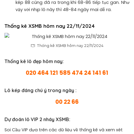
kép 88 cũng đã ra trong khi 68-86 tiếp tục gan. Như
vậy với nhịp lô này thì 48-84 ngày mai dễ ra.
Thống kê XSMB hôm nay 22/11/2024
Thống kê XSMB hôm nay 22/11/2024
Thống kê lô đẹp hôm nay:
020 464 121 585 474 24 141 61
Lô kép đáng chú ý trong ngày :
00 22 66
Dự đoán lô VIP 2 nháy XSMB:
Soi Cầu VIP dựa trên các dữ liệu về thống kê và xem xét