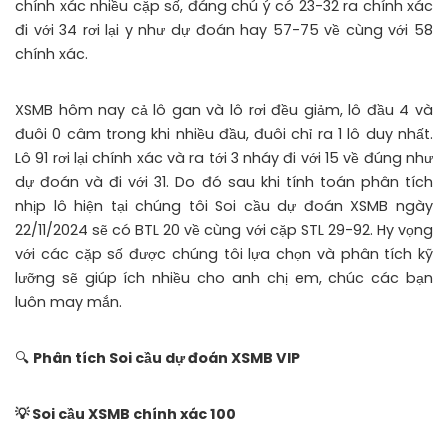
chính xác nhiều cặp số, đáng chú ý có 23-32 ra chính xác
đi với 34 rơi lại y như dự đoán hay 57-75 về cùng với 58
chính xác.
XSMB hôm nay cả lô gan và lô rơi đều giảm, lô đầu 4 và
đuôi 0 câm trong khi nhiều đầu, đuôi chỉ ra 1 lô duy nhất.
Lô 91 rơi lại chính xác và ra tới 3 nháy đi với 15 về đúng như
dự đoán và đi với 31. Do đó sau khi tính toán phân tích
nhịp lô hiện tại chúng tôi Soi cầu dự đoán XSMB ngày
22/11/2024 sẽ có BTL 20 về cùng với cặp STL 29-92. Hy vọng
với các cặp số được chúng tôi lựa chọn và phân tích kỹ
lưỡng sẽ giúp ích nhiều cho anh chị em, chúc các bạn
luôn may mắn.
🔍
Phân tích Soi cầu dự đoán XSMB VIP
💡 Soi cầu XSMB chính xác 100