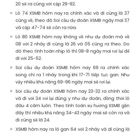
20 sẽ ra cùng với cặp 29-92.
Lô 74 XSMB hôm nay ra chính xác và đi cùng là 37
cũng về, theo đó Soi cầu dự đoán XSMB ngày mai 37
và cặp 47-74 sẽ còn ra nữa.
Lô 80 XSMB hôm nay không về như dự đoán mà về
08 với 2 nháy đi cùng là 26 và 05 cũng ra theo. Do
đó theo tính toán nhịp lô thì 08-8 ngày mai rơi lại để
đi với 25-52.
Soi cầu dự đoán XSMB hôm nay 69 ra chính xác
song chỉ ra 1 nháy trong khi 17-71 tiếp tục gan. Như
vậy nhiều khả năng 69-96 ngày mai sẽ rơi lại.
Soi cầu dự đoán XSMB hôm nay 23-32 ra chính xác
và đi với 34 rơi lại đúng y như dự đoán, đồng thời lô
đâu 4 câm luôn. Theo tính toán xu hướng XSMB gần
đây thì nhiều khả năng 34-43 ngày mai sẽ còn ra và
đi cùng sẽ là 24.
XSMB hôm nay ra lô gan 64 với 2 nháy và đi cùng là