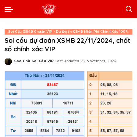
Soi Cầu XSMB Chuẩn VIP - Dự Đoán XSMB Miễn Phí Chính Xác 100%
Soi cầu dự đoán XSMB 22/11/2024, chốt
số chính xác VIP
Cao Thủ Soi Cầu VIP
Last Updated: 22 November, 2024
Posted
by