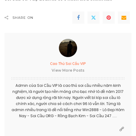
SHARE ON
Cao Thủ Soi Cầu VIP
View More Posts
Admin của Soi Cầu VIP là cao thủ soi cầu nhiều năm kinh
nghiệm, là người tạo nền móng cho bạc nhớ lô đề năm 2017
được xử dụng rộng rãi tới nay. Người viết bí kíp soi cầu lô
chính xác, người chia sẻ cách chơi 96 lô vẫn lời. Từng là
admin nhiều trang lô đề nổi tiếng như Win2888 - Lô Đẹp Hôm
Nay - Soi Cầu ORG - Rồng Bạch Kim - Soi Cầu 247 .....