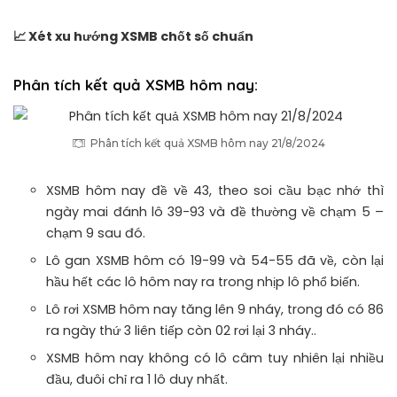
📈 Xét xu hướng XSMB chốt số chuẩn
Phân tích kết quả XSMB hôm nay:
Phân tích kết quả XSMB hôm nay 21/8/2024
XSMB hôm nay đề về 43, theo
soi cầu bạc nhớ
thì
ngày mai đánh lô 39-93 và đề thường về chạm 5 –
chạm 9 sau đó.
Lô gan XSMB hôm có 19-99 và 54-55 đã về, còn lại
hầu hết các lô hôm nay ra trong nhịp lô phổ biến.
Lô rơi XSMB hôm nay tăng lên 9 nháy, trong đó có 86
ra ngày thứ 3 liên tiếp còn 02 rơi lại 3 nháy..
XSMB hôm nay không có lô câm tuy nhiên lại nhiều
đầu, đuôi chỉ ra 1 lô duy nhất.