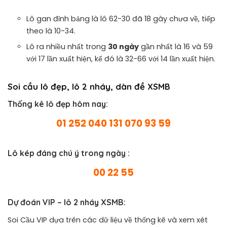
00 22 55
Dự đoán VIP – lô 2 nháy XSMB:
Soi Cầu VIP dựa trên các dữ liệu về thống kê và xem xét
bước lô, cùng với soi cầu lô 2 nháy để tổng hợp những cặp
lô có xác xuất ra 2 nháy cao nhất cho các anh chị em tại
đây:
272 898
Dự đoán dàn đề XSMB 13/7/2024:
Chốt dàn đề 20 số được phân tích theo thống kê đề
chạm, xem nhịp lô tô trên dữ liệu 3 năm gần nhất để tính
toán.