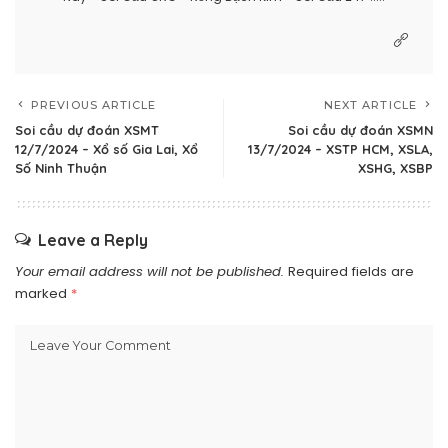
Save my name, email, and website in this browser for the next
time I comment.