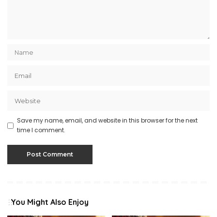
You Might Also Enjoy
Soi cầu XSMB 11/06 – Đón
Soi cầu XSMB 10/06 – Song
đầu thứ 5 bằng cặp 35 – 57
thủ chọn bộ đầu thấp 18 – 26