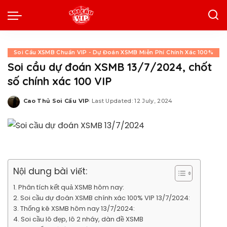
Soi Cầu XSMB Chuẩn VIP - Dự Đoán XSMB Miễn Phí Chính Xác 100%
Soi cầu dự đoán XSMB 13/7/2024, chốt
số chính xác 100 VIP
Cao Thủ Soi Cầu VIP
Last Updated: 12 July, 2024
Posted
by
Nội dung bài viết:
Phân tích kết quả XSMB hôm nay:
Soi cầu dự đoán XSMB chính xác 100% VIP 13/7/2024:
Thống kê XSMB hôm nay 13/7/2024:
Soi cầu lô đẹp, lô 2 nháy, dàn đề XSMB