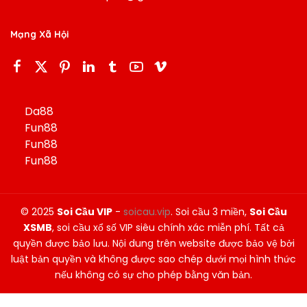
Mạng Xã Hội
Da88
Fun88
Fun88
Fun88
© 2025
Soi Cầu VIP
-
soicau.vip
. Soi cầu 3 miền,
Soi Cầu
XSMB
, soi cầu xổ số VIP siêu chính xác miễn phí. Tất cả
quyền được bảo lưu. Nội dung trên website được bảo vệ bởi
luật bản quyền và không được sao chép dưới mọi hình thức
nếu không có sự cho phép bằng văn bản.