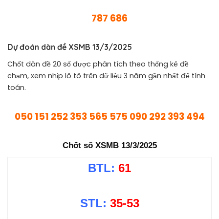
787 686
Dự đoán dàn đề XSMB 13/3/2025
Chốt dàn đề 20 số được phân tích theo thống kê đề
chạm, xem nhịp lô tô trên dữ liệu 3 năm gần nhất để tính
toán.
050 151 252 353 565 575 090 292 393 494
Chốt số XSMB 13/3/2025
BTL:
61
STL:
35-53