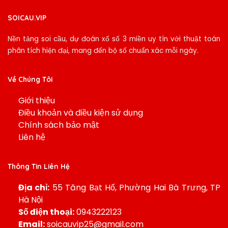
SOICAU.VIP
Nền tảng soi cầu, dự đoán xổ số 3 miền uy tín với thuật toán
phân tích hiện đại, mang đến bộ số chuẩn xác mỗi ngày.
Về Chúng Tôi
Giới thiệu
Điều khoản và điều kiện sử dụng
Chính sách bảo mật
Liên hệ
Thông Tin Liên Hệ
Địa chỉ:
55 Tăng Bạt Hổ, Phường Hai Bà Trưng, TP
Hà Nội
Số điện thoại:
0943222123
Email:
soicauvip25@gmail.com