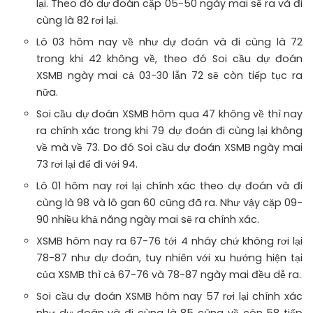
lại. Theo đó dự đoán cặp 05-50 ngày mai sẽ ra và đi
cùng là 82 rơi lại.
Lô 03 hôm nay về như dự đoán và đi cùng là 72
trong khi 42 không về, theo đó Soi cầu dự đoán
XSMB ngày mai cả 03-30 lẫn 72 sẽ còn tiếp tục ra
nữa.
Soi cầu dự đoán XSMB hôm qua 47 không về thì nay
ra chính xác trong khi 79 dự đoán đi cùng lại không
về mà về 73. Do đó Soi cầu dự đoán XSMB ngày mai
73 rơi lại để đi với 94.
Lô 01 hôm nay rơi lại chính xác theo dự đoán và đi
cùng là 98 và lô gan 60 cũng đã ra. Như vậy cặp 09-
90 nhiều khả năng ngày mai sẽ ra chính xác.
XSMB hôm nay ra 67-76 tới 4 nháy chứ không rơi lại
78-87 như dự đoán, tuy nhiên với xu hướng hiện tại
của XSMB thì cả 67-76 và 78-87 ngày mai đều dễ ra.
Soi cầu dự đoán XSMB hôm nay 57 rơi lại chính xác
như dự đoán và đi cùng là 85 cũng về còn 58 tiếp