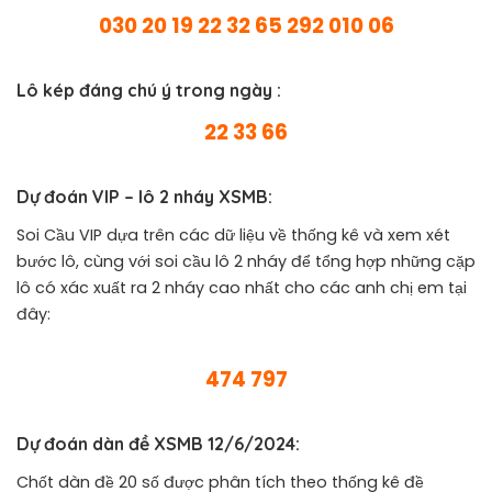
030 20 19 22 32 65 292 010 06
Lô kép đáng chú ý trong ngày :
22 33 66
Dự đoán VIP – lô 2 nháy XSMB:
Soi Cầu VIP dựa trên các dữ liệu về thống kê và xem xét
bước lô, cùng với soi cầu lô 2 nháy để tổng hợp những cặp
lô có xác xuất ra 2 nháy cao nhất cho các anh chị em tại
đây:
474 797
Dự đoán dàn đề XSMB 12/6/2024:
Chốt dàn đề 20 số được phân tích theo thống kê đề