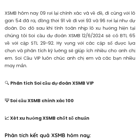
XSMB hôm nay 09 rơi lại chính xác và về đề, đi cùng với lô
gan 54 đã ra, đồng thời 91 về đi với 93 và 96 rơi lại như dự
đoán. Do đó sau khi tính toán nhịp lô xu hướng hiện tại
chúng tôi Soi cầu dự đoán XSMB 12/6/2024 sẽ có BTL 65
về với cặp STL 29-92. Hy vọng với các cặp số được lựa
chọn và phân tích kỹ lưỡng sẽ giúp ích nhiều cho anh chị
em. Soi Cầu VIP luôn chúc anh chị em và các bạn nhiều
may mắn.
🔍
Phân tích Soi cầu dự đoán XSMB VIP
💡 Soi cầu XSMB chính xác 100
📈 Xét xu hướng XSMB chốt số chuẩn
Phân tích kết quả XSMB hôm nay: