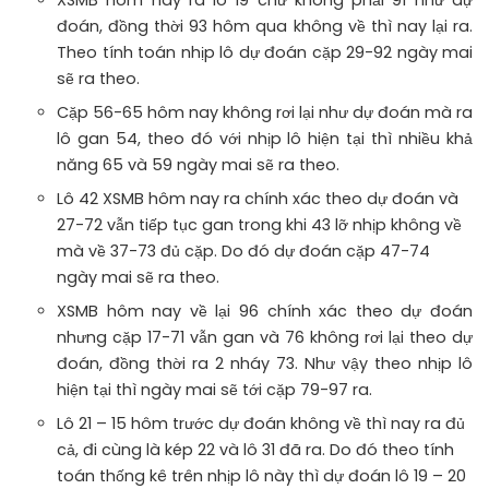
đoán, đồng thời 93 hôm qua không về thì nay lại ra.
Theo tính toán nhịp lô dự đoán cặp 29-92 ngày mai
sẽ ra theo.
Cặp 56-65 hôm nay không rơi lại như dự đoán mà ra
lô gan 54, theo đó với nhịp lô hiện tại thì nhiều khả
năng 65 và 59 ngày mai sẽ ra theo.
Lô 42 XSMB hôm nay ra chính xác theo dự đoán và
27-72 vẫn tiếp tục gan trong khi 43 lỡ nhịp không về
mà về 37-73 đủ cặp. Do đó dự đoán cặp 47-74
ngày mai sẽ ra theo.
XSMB hôm nay về lại 96 chính xác theo dự đoán
nhưng cặp 17-71 vẫn gan và 76 không rơi lại theo dự
đoán, đồng thời ra 2 nháy 73. Như vậy theo nhịp lô
hiện tại thì ngày mai sẽ tới cặp 79-97 ra.
Lô 21 – 15 hôm trước dự đoán không về thì nay ra đủ
cả, đi cùng là kép 22 và lô 31 đã ra. Do đó theo tính
toán thống kê trên nhịp lô này thì dự đoán lô 19 – 20