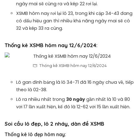
ngày mai sẽ cùng ra và kép 22 rơi lại.
XSMB hôm nay rơi lại lô 23, trong khi cặp 34-43 đang
có dấu hiệu gan thì nhiều khả năng ngày mai sẽ có
32 và kép 33 ra cùng.
Thống kê XSMB hôm nay 12/6/2024:
Thống kê XSMB hôm nay 12/6/2024
Lô gan đỉnh bảng là lô 34-71 đã 16 ngày chưa về, tiếp
theo là 02-38.
Lô ra nhiều nhất trong
30 ngày
gần nhất là 10 và 80
với 17 lần xuất hiện, kế đó là 12-62 với 15 lần xuất hiện.
Soi cầu lô đẹp, lô 2 nháy, dàn đề XSMB
Thống kê lô đẹp hôm nay: