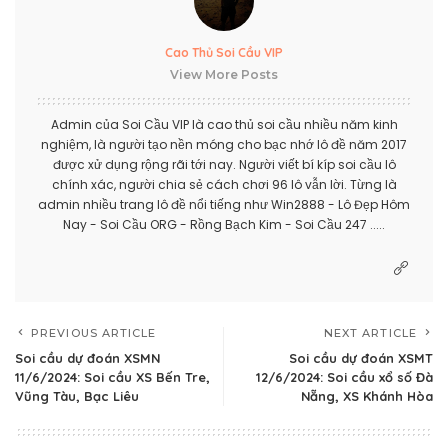
Cao Thủ Soi Cầu VIP
View More Posts
Admin của Soi Cầu VIP là cao thủ soi cầu nhiều năm kinh
nghiệm, là người tạo nền móng cho bạc nhớ lô đề năm 2017
được xử dụng rộng rãi tới nay. Người viết bí kíp soi cầu lô
chính xác, người chia sẻ cách chơi 96 lô vẫn lời. Từng là
admin nhiều trang lô đề nổi tiếng như Win2888 - Lô Đẹp Hôm
Nay - Soi Cầu ORG - Rồng Bạch Kim - Soi Cầu 247 .....
PREVIOUS ARTICLE
NEXT ARTICLE
Soi cầu dự đoán XSMN
Soi cầu dự đoán XSMT
11/6/2024: Soi cầu XS Bến Tre,
12/6/2024: Soi cầu xổ số Đà
Vũng Tàu, Bạc Liêu
Nẵng, XS Khánh Hòa