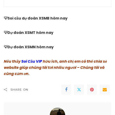
💡
Soi cầu dự đoán XSMB hôm nay
💡
Dự đoán XSMT hôm nay
💡
Dự đoán XSMN hôm nay
Nếu thấy
Soi Cầu VIP
hữu ích, anh chị em có thể chia sẻ
website giúp chúng tôi tới nhiều người – Chúng tôi vô
cùng cảm ơn.
SHARE ON