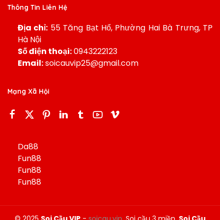
Thông Tin Liên Hệ
Địa chỉ:
55 Tăng Bạt Hổ, Phường Hai Bà Trưng, TP
Hà Nội
Số điện thoại:
0943222123
Email:
soicauvip25@gmail.com
Mạng Xã Hội
Da88
Fun88
Fun88
Fun88
© 2025
Soi Cầu VIP
-
soicau.vip
. Soi cầu 3 miền,
Soi Cầu