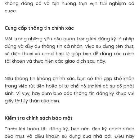
không đáng có và tận hưởng trọn vẹn trải nghiệm cá
cược.
Cung cấp thông tin chính xác
Một trong những yêu cầu quan trọng khi đăng ký là nhập
đúng và đầy đủ thông tin cá nhân. Việc sử dụng tên thật,
số điện thoại và email hợp lệ giúp bạn dễ dàng xác minh
tài khoản và thực hiện các giao dịch sau này.
Nếu thông tin không chính xác, bạn có thể gặp khó khăn
trong việc rút tiền hoặc bị từ chối hỗ trợ khi có sự cố phát
sinh. Vì vậy, hãy đảm bảo các thông tin đăng ký khớp với
giấy tờ tùy thân của bạn.
Kiểm tra chính sách bảo mật
Trước khi hoàn tất đăng ký, bạn nên đọc kỹ chính sách
bảo mật và điều khoản sử dụng của nhà cái. Điều này