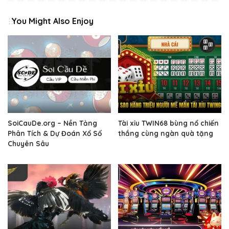
You Might Also Enjoy
SoiCauDe.org – Nền Tảng
Tài xỉu TWIN68 bùng nổ chiến
Phân Tích & Dự Đoán Xổ Số
thắng cùng ngàn quà tặng
Chuyên Sâu