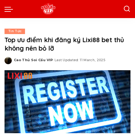
Tin Tức
Top ưu điểm khi đăng ký Lixi88 bet thủ
không nên bỏ lỡ
Cao Thủ Soi Cầu VIP
Last Updated: 11 March, 2025
Posted
by