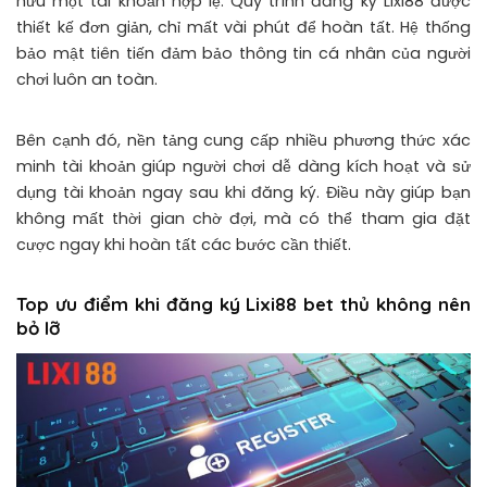
hữu một tài khoản hợp lệ. Quy trình đăng ký Lixi88 được
thiết kế đơn giản, chỉ mất vài phút để hoàn tất. Hệ thống
bảo mật tiên tiến đảm bảo thông tin cá nhân của người
chơi luôn an toàn.
Bên cạnh đó, nền tảng cung cấp nhiều phương thức xác
minh tài khoản giúp người chơi dễ dàng kích hoạt và sử
dụng tài khoản ngay sau khi đăng ký. Điều này giúp bạn
không mất thời gian chờ đợi, mà có thể tham gia đặt
cược ngay khi hoàn tất các bước cần thiết.
Top ưu điểm khi đăng ký Lixi88 bet thủ không nên
bỏ lỡ