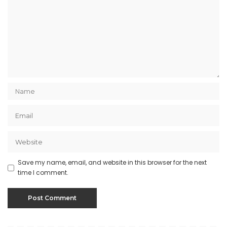
Save my name, email, and website in this browser for the next
time I comment.