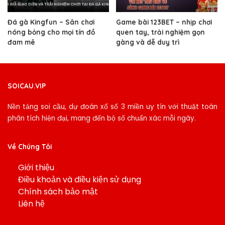
Đá gà Kingfun – Sân chơi
Game bài 123BET – nhịp chơi
nóng bỏng cho mọi tín đồ
quen tay, trải nghiệm gọn
đam mê
gàng và dễ duy trì
SOICAU.VIP
Nền tảng soi cầu, dự đoán xổ số 3 miền uy tín với thuật toán
phân tích hiện đại, mang đến bộ số chuẩn xác mỗi ngày.
Về Chúng Tôi
Giới thiệu
Điều khoản và điều kiện sử dụng
Chính sách bảo mật
Liên hệ