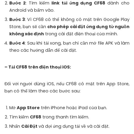
Bước 2
: Tìm kiếm
link tải ứng dụng CF68
dành cho
Android và bấm vào.
Bước 3
: Vì CF68 có thể không có mặt trên Google Play
Store, bạn sẽ cần
cho phép cài đặt ứng dụng từ nguồn
không xác định
trong cài đặt điện thoại của mình.
Bước 4
: Sau khi tải xong, bạn chỉ cần mở file APK và làm
theo các hướng dẫn để cài đặt.
– Tải CF68 trên điện thoại iOS:
Đối với người dùng iOS, nếu CF68 có mặt trên App Store,
bạn có thể làm theo các bước sau:
Mở
App Store
trên iPhone hoặc iPad của bạn.
Tìm kiếm
CF68
trong thanh tìm kiếm.
Nhấn
Cài Đặt
và đợi ứng dụng tải về và cài đặt.