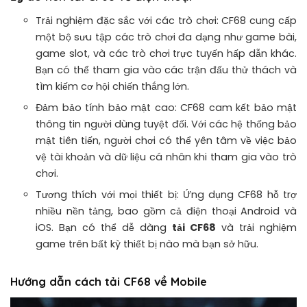
Trải nghiệm đặc sắc với các trò chơi: CF68 cung cấp
một bộ sưu tập các trò chơi đa dạng như game bài,
game slot, và các trò chơi trực tuyến hấp dẫn khác.
Bạn có thể tham gia vào các trận đấu thử thách và
tìm kiếm cơ hội chiến thắng lớn.
Đảm bảo tính bảo mật cao: CF68 cam kết bảo mật
thông tin người dùng tuyệt đối. Với các hệ thống bảo
mật tiên tiến, người chơi có thể yên tâm về việc bảo
vệ tài khoản và dữ liệu cá nhân khi tham gia vào trò
chơi.
Tương thích với mọi thiết bị: Ứng dụng CF68 hỗ trợ
nhiều nền tảng, bao gồm cả điện thoại Android và
iOS. Bạn có thể dễ dàng
tải CF68
và trải nghiệm
game trên bất kỳ thiết bị nào mà bạn sở hữu.
Hướng dẫn cách tải CF68 về Mobile