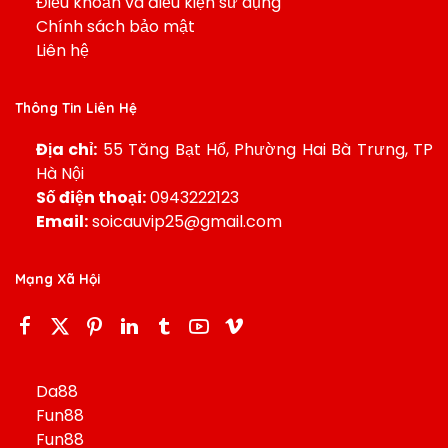
Điều khoản và điều kiện sử dụng
Chính sách bảo mật
Liên hệ
Thông Tin Liên Hệ
Địa chỉ:
55 Tăng Bạt Hổ, Phường Hai Bà Trưng, TP
Hà Nội
Số điện thoại:
0943222123
Email:
soicauvip25@gmail.com
Mạng Xã Hội
Da88
Fun88
Fun88