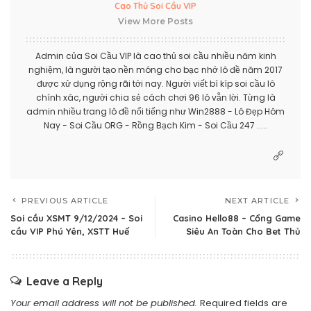
Cao Thủ Soi Cầu VIP
View More Posts
Admin của Soi Cầu VIP là cao thủ soi cầu nhiều năm kinh
nghiệm, là người tạo nền móng cho bạc nhớ lô đề năm 2017
được xử dụng rộng rãi tới nay. Người viết bí kíp soi cầu lô
chính xác, người chia sẻ cách chơi 96 lô vẫn lời. Từng là
admin nhiều trang lô đề nổi tiếng như Win2888 - Lô Đẹp Hôm
Nay - Soi Cầu ORG - Rồng Bạch Kim - Soi Cầu 247 .....
PREVIOUS ARTICLE
NEXT ARTICLE
Soi cầu XSMT 9/12/2024 – Soi
Casino Hello88 – Cổng Game
cầu VIP Phú Yên, XSTT Huế
Siêu An Toàn Cho Bet Thủ
Leave a Reply
Your email address will not be published.
Required fields are