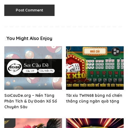
You Might Also Enjoy
SoiCauDe.org – Nền Tảng
Tài xỉu TWIN68 bùng nổ chiến
Phân Tích & Dự Đoán Xổ Số
thắng cùng ngàn quà tặng
Chuyên Sâu