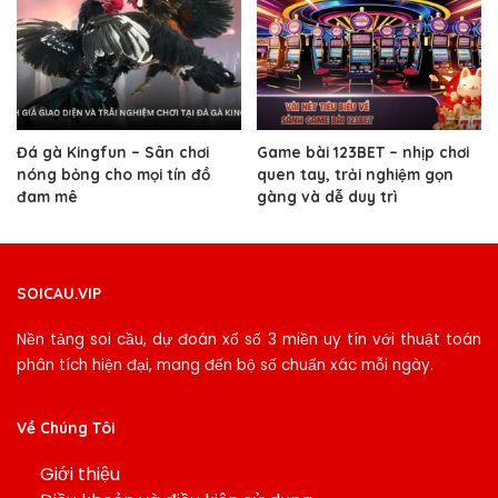
Đá gà Kingfun – Sân chơi
Game bài 123BET – nhịp chơi
nóng bỏng cho mọi tín đồ
quen tay, trải nghiệm gọn
đam mê
gàng và dễ duy trì
SOICAU.VIP
Nền tảng soi cầu, dự đoán xổ số 3 miền uy tín với thuật toán
phân tích hiện đại, mang đến bộ số chuẩn xác mỗi ngày.
Về Chúng Tôi
Giới thiệu