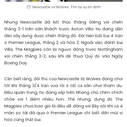
Newcastle vs Wolves: Tìm lại sự ổn định
Nhưng Newcastle đã kết thúc tháng Giêng với chiến
thắng 3-1 trên sân khách trước Aston Villa. Họ đang dần
dần xây dựng được chiến thắng đó. Đội hiện bất bại 4 trận
ở Premier League, thắng 2 và hòa 2. Ngoài việc đánh bại
Villa, The Magpies còn lội ngược dòng trước Nottingham
với chiến thắng 3-2, sau khi để thua Quỷ đỏ vào Ngày
Boxing Day.
Cần biết rằng, đối thủ của Newcastle là Wolves đang chơi
tốt khi thắng 3/4 trận vừa rồi ở tất cả sân chơi tham dự.
Điều quan trọng, họ đang xếp trên Những chú chim chích
chòe với 1 điểm nhiều hơn. Thế nhưng, đụng độ The
Magpies chưa bao giờ là điều dễ dàng với Bầy sói khi cả 4
màn so tài đã qua ở Premier League chỉ biết đến mùi vị
hòa cùng thất bại.