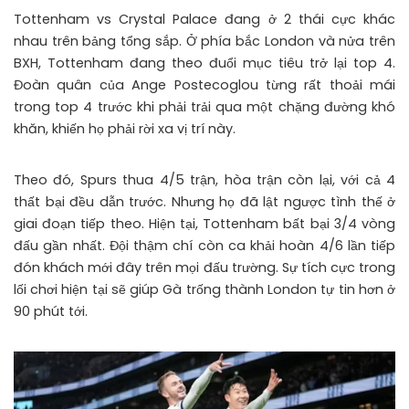
Tottenham vs Crystal Palace đang ở 2 thái cực khác
nhau trên bảng tổng sắp. Ở phía bắc London và nửa trên
BXH, Tottenham đang theo đuổi mục tiêu trở lại top 4.
Đoàn quân của Ange Postecoglou từng rất thoải mái
trong top 4 trước khi phải trải qua một chặng đường khó
khăn, khiến họ phải rời xa vị trí này.
Theo đó, Spurs thua 4/5 trận, hòa trận còn lại, với cả 4
thất bại đều dẫn trước. Nhưng họ đã lật ngược tình thế ở
giai đoạn tiếp theo. Hiện tại, Tottenham bất bại 3/4 vòng
đấu gần nhất. Đội thậm chí còn ca khải hoàn 4/6 lần tiếp
đón khách mới đây trên mọi đấu trường. Sự tích cực trong
lối chơi hiện tại sẽ giúp Gà trống thành London tự tin hơn ở
90 phút tới.