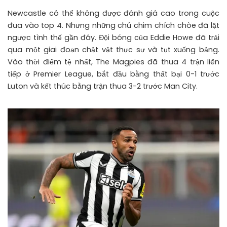
Newcastle có thể không được đánh giá cao trong cuộc
đua vào top 4. Nhưng những chú chim chích chòe đã lật
ngược tình thế gần đây. Đội bóng của Eddie Howe đã trải
qua một giai đoạn chật vật thực sự và tụt xuống bảng.
Vào thời điểm tệ nhất, The Magpies đã thua 4 trận liên
tiếp ở Premier League, bắt đầu bằng thất bại 0-1 trước
Luton và kết thúc bằng trận thua 3-2 trước Man City.