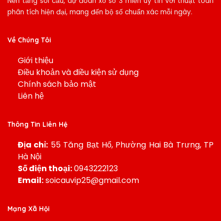
Nền tảng soi cầu, dự đoán xổ số 3 miền uy tín với thuật toán
phân tích hiện đại, mang đến bộ số chuẩn xác mỗi ngày.
Về Chúng Tôi
Giới thiệu
Điều khoản và điều kiện sử dụng
Chính sách bảo mật
Liên hệ
Thông Tin Liên Hệ
Địa chỉ:
55 Tăng Bạt Hổ, Phường Hai Bà Trưng, TP
Hà Nội
Số điện thoại:
0943222123
Email:
soicauvip25@gmail.com
Mạng Xã Hội