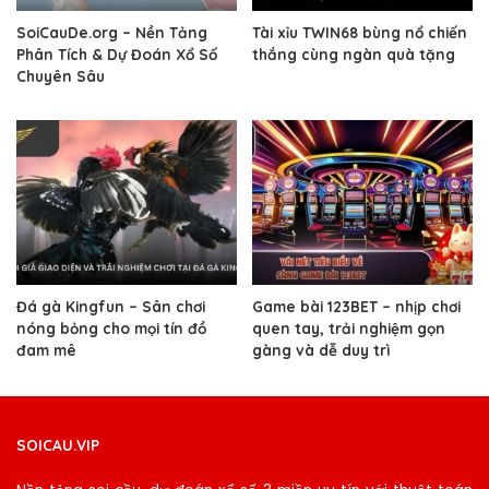
SoiCauDe.org – Nền Tảng
Tài xỉu TWIN68 bùng nổ chiến
Phân Tích & Dự Đoán Xổ Số
thắng cùng ngàn quà tặng
Chuyên Sâu
Đá gà Kingfun – Sân chơi
Game bài 123BET – nhịp chơi
nóng bỏng cho mọi tín đồ
quen tay, trải nghiệm gọn
đam mê
gàng và dễ duy trì
SOICAU.VIP