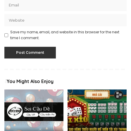
Save my name, email, and website in this browser for the next
time I comment.
You Might Also Enjoy