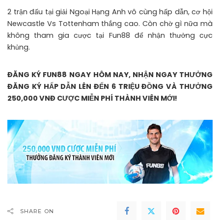
2 trận đấu tại giải Ngoại Hạng Anh vô cùng hấp dẫn, cơ hội
Newcastle Vs Tottenham thắng cao. Còn chờ gì nữa mà
không tham gia cược tại Fun88 để nhận thưởng cực
khủng.
ĐĂNG KÝ FUN88
NGAY HÔM NAY, NHẬN NGAY THƯỞNG
ĐĂNG KÝ HẤP DẪN LÊN ĐẾN 6 TRIỆU ĐỒNG VÀ THƯỞNG
250,000 VNĐ CƯỢC MIỄN PHÍ THÀNH VIÊN MỚI!
SHARE ON