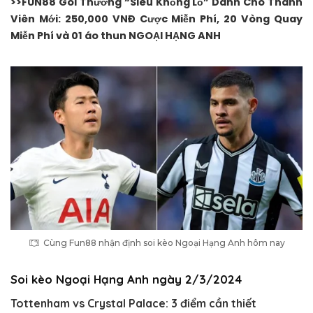
>>
FUN88 Gói Thưởng “Siêu Khổng Lồ” Dành Cho Thành
Viên Mới: 250,000 VNĐ Cược Miễn Phí, 20 Vòng Quay
Miễn Phí và 01 áo thun NGOẠI HẠNG ANH
Cùng Fun88 nhận định soi kèo Ngoại Hạng Anh hôm nay
Soi kèo Ngoại Hạng Anh ngày 2/3/2024
Tottenham vs Crystal Palace: 3 điểm cần thiết