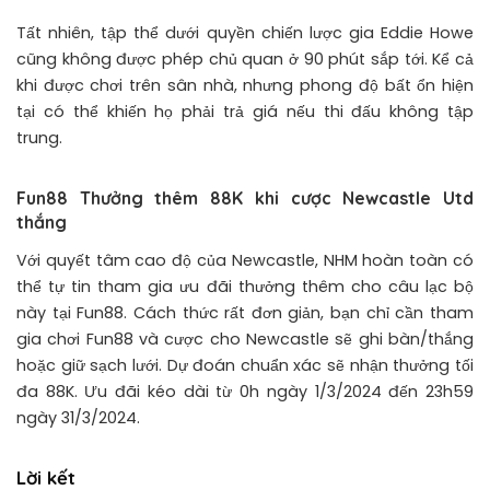
Tất nhiên, tập thể dưới quyền chiến lược gia Eddie Howe
cũng không được phép chủ quan ở 90 phút sắp tới. Kể cả
khi được chơi trên sân nhà, nhưng phong độ bất ổn hiện
tại có thể khiến họ phải trả giá nếu thi đấu không tập
trung.
Fun88 Thưởng thêm 88K khi cược Newcastle Utd
thắng
Với quyết tâm cao độ của Newcastle, NHM hoàn toàn có
thể tự tin tham gia ưu đãi thưởng thêm cho câu lạc bộ
này tại Fun88. Cách thức rất đơn giản, bạn chỉ cần tham
gia chơi Fun88 và cược cho Newcastle sẽ ghi bàn/thắng
hoặc giữ sạch lưới. Dự đoán chuẩn xác sẽ nhận thưởng tối
đa 88K. Ưu đãi kéo dài từ 0h ngày 1/3/2024 đến 23h59
ngày 31/3/2024.
Lời kết