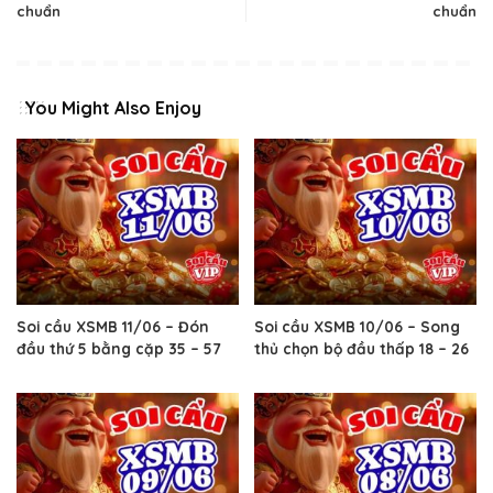
chuẩn
chuẩn
You Might Also Enjoy
Soi cầu XSMB 11/06 – Đón
Soi cầu XSMB 10/06 – Song
đầu thứ 5 bằng cặp 35 – 57
thủ chọn bộ đầu thấp 18 – 26