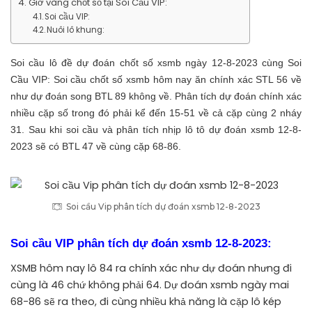
Giờ vàng chốt số tại Soi Cầu VIP:
Soi cầu VIP:
Nuôi lô khung:
Soi cầu lô đề dự đoán chốt số xsmb ngày 12-8-2023 cùng
Soi
Cầu VIP
: Soi cầu chốt số xsmb hôm nay ăn chính xác STL 56 về
như dự đoán song BTL 89 không về. Phân tích dự đoán chính xác
nhiều cặp số trong đó phải kể đến 15-51 về cả cặp cùng 2 nháy
31. Sau khi soi cầu và phân tích nhịp lô tô dự đoán xsmb 12-8-
2023 sẽ có BTL 47 về cùng cặp 68-86.
Soi cầu Vip phân tích dự đoán xsmb 12-8-2023
Soi cầu VIP phân tích dự đoán xsmb 12-8-2023:
XSMB hôm nay lô 84 ra chính xác như dự đoán nhưng đi
cùng là 46 chứ không phải 64. Dự đoán xsmb ngày mai
68-86 sẽ ra theo, đi cùng nhiều khả năng là cặp lô kép