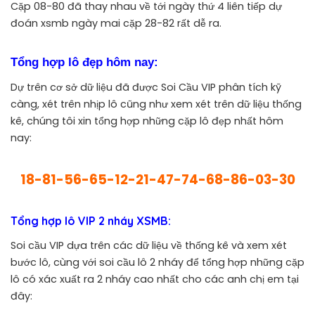
Cặp 08-80 đã thay nhau về tới ngày thứ 4 liên tiếp dự
đoán xsmb ngày mai cặp 28-82 rất dễ ra.
Tổng hợp lô đẹp hôm nay:
Dự trên cơ sở dữ liệu đã được Soi Cầu VIP phân tích kỹ
càng, xét trên nhịp lô cũng như xem xét trên dữ liệu thống
kê, chúng tôi xin tổng hợp những cặp lô đẹp nhất hôm
nay:
18-81-56-65-12-21-47-74-68-86-03-30
Tổng hợp lô VIP 2 nháy XSMB:
Soi cầu VIP dựa trên các dữ liệu về thống kê và xem xét
bước lô, cùng với soi cầu lô 2 nháy để tổng hợp những cặp
lô có xác xuất ra 2 nháy cao nhất cho các anh chị em tại
đây: