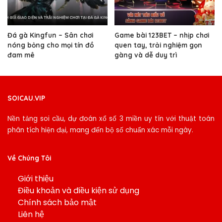
Đá gà Kingfun – Sân chơi
Game bài 123BET – nhịp chơi
nóng bỏng cho mọi tín đồ
quen tay, trải nghiệm gọn
đam mê
gàng và dễ duy trì
SOICAU.VIP
Nền tảng soi cầu, dự đoán xổ số 3 miền uy tín với thuật toán
phân tích hiện đại, mang đến bộ số chuẩn xác mỗi ngày.
Về Chúng Tôi
Giới thiệu
Điều khoản và điều kiện sử dụng
Chính sách bảo mật
Liên hệ