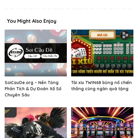
You Might Also Enjoy
SoiCauDe.org – Nền Tảng
Tài xỉu TWIN68 bùng nổ chiến
Phân Tích & Dự Đoán Xổ Số
thắng cùng ngàn quà tặng
Chuyên Sâu