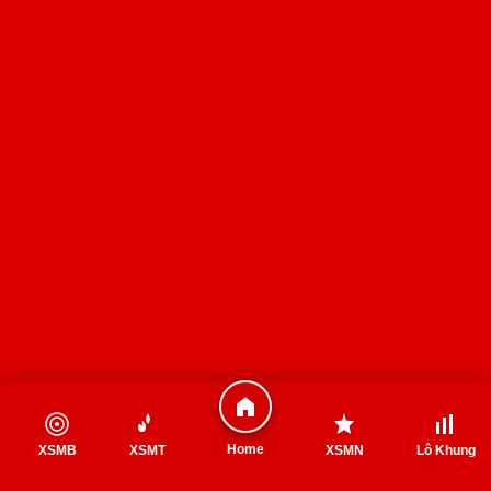
Game bài 123BET – nhịp chơi quen tay, trải nghiệm
gọn gàng và dễ duy trì
SOICAU.VIP
Nền tảng soi cầu, dự đoán xổ số 3 miền uy tín với thuật
toán phân tích hiện đại, mang đến bộ số chuẩn xác mỗi
ngày.
Home
XSMB
XSMT
XSMN
Lô Khung
Về Chúng Tôi