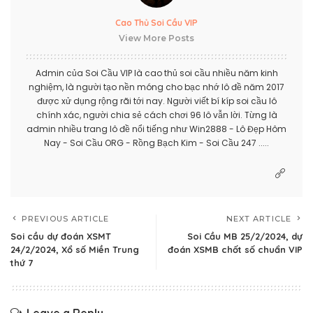
Cao Thủ Soi Cầu VIP
View More Posts
Admin của Soi Cầu VIP là cao thủ soi cầu nhiều năm kinh
nghiệm, là người tạo nền móng cho bạc nhớ lô đề năm 2017
được xử dụng rộng rãi tới nay. Người viết bí kíp soi cầu lô
chính xác, người chia sẻ cách chơi 96 lô vẫn lời. Từng là
admin nhiều trang lô đề nổi tiếng như Win2888 - Lô Đẹp Hôm
Nay - Soi Cầu ORG - Rồng Bạch Kim - Soi Cầu 247 .....
PREVIOUS ARTICLE
NEXT ARTICLE
Soi cầu dự đoán XSMT
Soi Cầu MB 25/2/2024, dự
24/2/2024, Xổ số Miền Trung
đoán XSMB chốt số chuẩn VIP
thứ 7