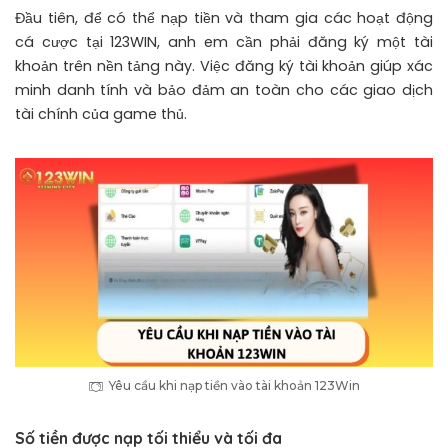
Đầu tiên, để có thể nạp tiền và tham gia các hoạt động
cá cược tại 123WIN, anh em cần phải đăng ký một tài
khoản trên nền tảng này. Việc đăng ký tài khoản giúp xác
minh danh tính và bảo đảm an toàn cho các giao dịch
tài chính của game thủ.
Yêu cầu khi nạp tiền vào tài khoản 123Win
Số tiền được nạp tối thiểu và tối đa