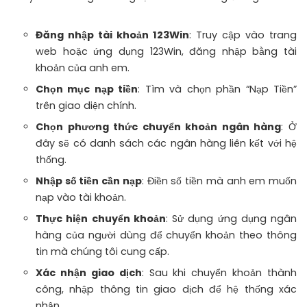
Đăng nhập tài khoản 123Win
: Truy cập vào trang
web hoặc ứng dụng 123Win, đăng nhập bằng tài
khoản của anh em.
Chọn mục nạp tiền
: Tìm và chọn phần “Nạp Tiền”
trên giao diện chính.
Chọn phương thức chuyển khoản ngân hàng
: Ở
đây sẽ có danh sách các ngân hàng liên kết với hệ
thống.
Nhập số tiền cần nạp
: Điền số tiền mà anh em muốn
nạp vào tài khoản.
Thực hiện chuyển khoản
: Sử dụng ứng dụng ngân
hàng của người dùng để chuyển khoản theo thông
tin mà chúng tôi cung cấp.
Xác nhận giao dịch
: Sau khi chuyển khoản thành
công, nhập thông tin giao dịch để hệ thống xác
nhận.