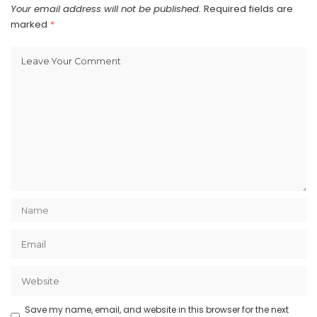
Your email address will not be published.
Required fields are
marked
*
Save my name, email, and website in this browser for the next