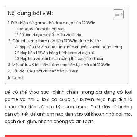
Nội dung bài viết:
Điều kiện để game thủ được nạp tiền 123Win
Đăng ký tài khoản hội viên
Số tiền được nạp tối thiểu và tối đa
Các phương thức nạp tiền 123Win được hỗ trợ
Nạp tiền 123Win qua hình thức chuyển khoản ngân hàng
Nạp tiền 123Win bằng hình thức ví điện tử
Nạp tiền vào tài khoản bằng thẻ cào điện thoại
Một số lưu ý khi tiến hành nạp tiền tại nhà cái 123Win
Ưu đãi siêu hời khi nạp tiền 123Win
Lời kết
Để có thể thỏa sức “chinh chiến” trong đa dạng có loại
game và nhiều loại cá cược tại
123Win
, việc nạp tiền là
bước đầu tiên và cực kỳ quan trọng. Dưới đây là hướng
dẫn chi tiết để anh em nạp tiền vào tài khoản nhà cái một
cách đơn giản, nhanh chóng và an toàn.