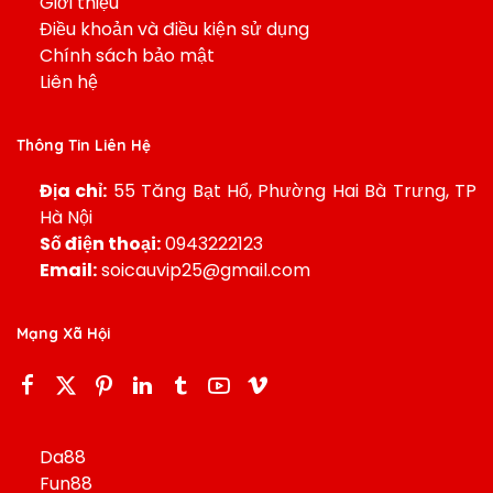
Giới thiệu
Điều khoản và điều kiện sử dụng
Chính sách bảo mật
Liên hệ
Thông Tin Liên Hệ
Địa chỉ:
55 Tăng Bạt Hổ, Phường Hai Bà Trưng, TP
Hà Nội
Số điện thoại:
0943222123
Email:
soicauvip25@gmail.com
Mạng Xã Hội
Da88
Fun88