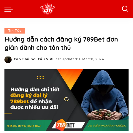
Tin Tức
Hướng dẫn cách đăng ký 789Bet đơn
giản dành cho tân thủ
Cao Thủ Soi Cầu VIP
Last Updated: 11 March, 2024
Posted
by