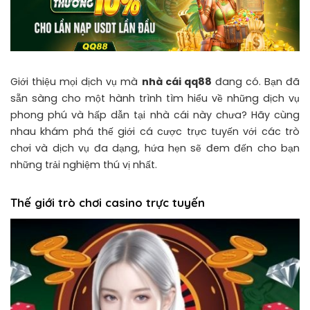
Giới thiệu mọi dịch vụ mà
nhà cái qq88
đang có. Bạn đã
sẵn sàng cho một hành trình tìm hiểu về những dịch vụ
phong phú và hấp dẫn tại nhà cái này chưa? Hãy cùng
nhau khám phá thế giới cá cược trực tuyến với các trò
chơi và dịch vụ đa dạng, hứa hẹn sẽ đem đến cho bạn
những trải nghiệm thú vị nhất.
Thế giới trò chơi casino trực tuyến