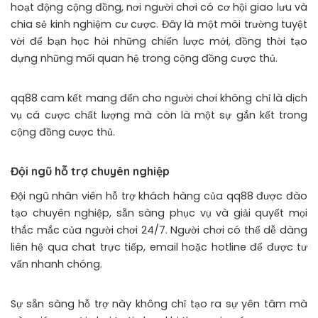
hoạt động cộng đồng, nơi người chơi có cơ hội giao lưu và
chia sẻ kinh nghiệm cư cược. Đây là một môi trường tuyệt
vời để bạn học hỏi những chiến lược mới, đồng thời tạo
dựng những mối quan hệ trong cộng đồng cược thủ.
qq88 cam kết mang đến cho người chơi không chỉ là dịch
vụ cá cược chất lượng mà còn là một sự gắn kết trong
cộng đồng cược thủ.
Đội ngũ hỗ trợ chuyên nghiệp
Đội ngũ nhân viên hỗ trợ khách hàng của qq88 được đào
tạo chuyên nghiệp, sẵn sàng phục vụ và giải quyết mọi
thắc mắc của người chơi 24/7. Người chơi có thể dễ dàng
liên hệ qua chat trực tiếp, email hoặc hotline để được tư
vấn nhanh chóng.
Sự sẵn sàng hỗ trợ này không chỉ tạo ra sự yên tâm mà