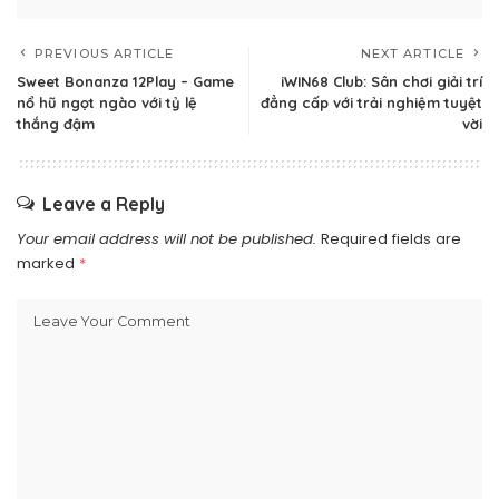
PREVIOUS ARTICLE
NEXT ARTICLE
Sweet Bonanza 12Play – Game
iWIN68 Club: Sân chơi giải trí
nổ hũ ngọt ngào với tỷ lệ
đẳng cấp với trải nghiệm tuyệt
thắng đậm
vời
Leave a Reply
Your email address will not be published.
Required fields are
marked
*