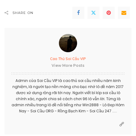
SHARE ON
Cao Thủ Soi Cầu VIP
View More Posts
Admin của Soi Cầu VIP là cao thủ soi cầu nhiều năm kinh
nghiệm, là người tạo nền móng cho bạc nhớ lô đề năm 2017
được xử dụng rộng rãi tới nay. Người viết bí kíp soi cầu lô
chính xác, người chia sẻ cách chơi 96 lô vẫn lời. Từng là
admin nhiều trang lô đề nổi tiếng như Win2888 - Lô Đẹp Hôm
Nay - Soi Cầu ORG - Rồng Bạch Kim - Soi Cầu 247 .....