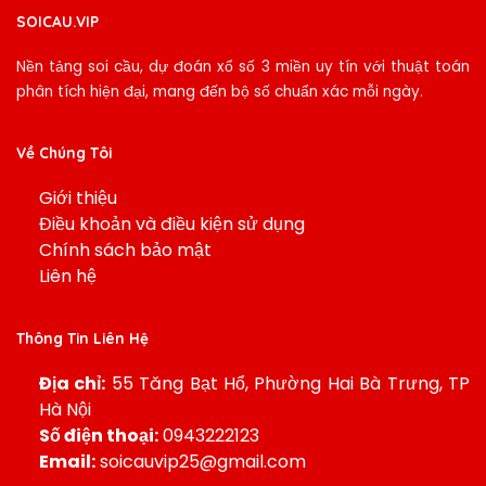
SOICAU.VIP
Nền tảng soi cầu, dự đoán xổ số 3 miền uy tín với thuật toán
phân tích hiện đại, mang đến bộ số chuẩn xác mỗi ngày.
Về Chúng Tôi
Giới thiệu
Điều khoản và điều kiện sử dụng
Chính sách bảo mật
Liên hệ
Thông Tin Liên Hệ
Địa chỉ:
55 Tăng Bạt Hổ, Phường Hai Bà Trưng, TP
Hà Nội
Số điện thoại:
0943222123
Email:
soicauvip25@gmail.com