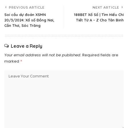
PREVIOUS ARTICLE
NEXT ARTICLE
Soi cầu dự đoán XSMN
188BET Xổ Số | Tìm Hiểu Chi
20/3/2024: Xổ số Đồng Nai,
Tiết Từ A – Z Cho Tân Binh
Cần Thơ, Sóc Trăng
Leave a Reply
Your email address will not be published.
Required fields are
marked
*