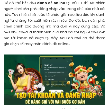
Để có thể bắt đầu
đánh đề online
tại V9BET thì tất nhiên
người chơi cần phải đăng nhập vào trang chủ của nhà cái
này. Tuy nhiên, hiện các tổ chức giả mạo, lừa đảo lấy danh
nghĩa chúng tôi xuất hiện rất nhiều. Do đó, bạn cần phải
chọn chính xác đường link mà đơn vị này cung cấp. Và
nếu như chưa là thành viên của nhà cái thì người chơi cần
tạo tài khoản cá cược tại đây. Sau đó mới có thể tham
gia chọn số may mắn đánh đề online..