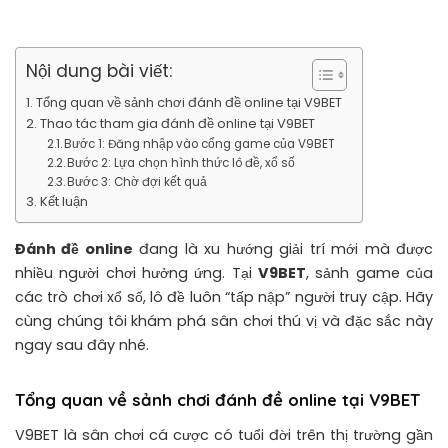
Nội dung bài viết:
Tổng quan về sảnh chơi đánh đề online tại V9BET
Thao tác tham gia đánh đề online tại V9BET
Bước 1: Đăng nhập vào cổng game của V9BET
Bước 2: Lựa chọn hình thức lô đề, xổ số
Bước 3: Chờ đợi kết quả
Kết luận
Đánh đề online
đang là xu hướng giải trí mới mà được
nhiều người chơi hưởng ứng. Tại
V9BET
, sảnh game của
các trò chơi xổ số, lô đề luôn “tấp nập” người truy cập. Hãy
cùng chúng tôi khám phá sân chơi thú vị và đặc sắc này
ngay sau đây nhé.
Tổng quan về sảnh chơi đánh đề online tại V9BET
V9BET là sân chơi cá cược có tuổi đời trên thị trường gần