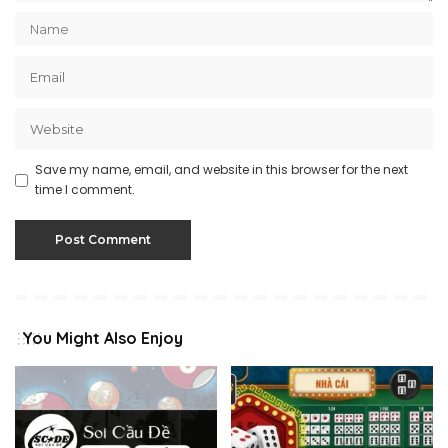
Save my name, email, and website in this browser for the next
time I comment.
You Might Also Enjoy