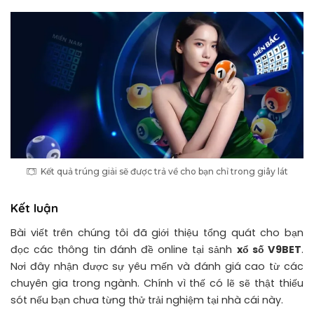
Kết quả trúng giải sẽ được trả về cho bạn chỉ trong giây lát
Kết luận
Bài viết trên chúng tôi đã giới thiệu tổng quát cho bạn
đọc các thông tin đánh đề online tại sảnh
xổ số V9BET
.
Nơi đây nhận được sự yêu mến và đánh giá cao từ các
chuyên gia trong ngành. Chính vì thế có lẽ sẽ thật thiếu
sót nếu bạn chưa từng thử trải nghiệm tại nhà cái này.