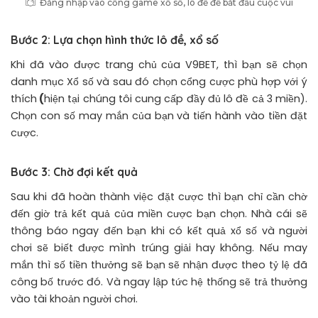
Đăng nhập vào cổng game xổ số, lô đề để bắt đầu cuộc vui
Bước 2: Lựa chọn hình thức lô đề, xổ số
Khi đã vào được trang chủ của V9BET, thì bạn sẽ chọn
danh mục Xổ số và sau đó chọn cổng cược phù hợp với ý
thích
(
hiện tại chúng tôi cung cấp đầy đủ lô đề cả 3 miền).
Chọn con số may mắn của bạn và tiến hành vào tiền đặt
cược.
Bước 3: Chờ đợi kết quả
Sau khi đã hoàn thành việc đặt cược thì bạn chỉ cần chờ
đến giờ trả kết quả của miền cược bạn chọn. Nhà cái sẽ
thông báo ngay đến bạn khi có kết quả xổ số và người
chơi sẽ biết được mình trúng giải hay không. Nếu may
mắn thì số tiền thưởng sẽ bạn sẽ nhận được theo tỷ lệ đã
công bố trước đó. Và ngay lập tức hệ thống sẽ trả thưởng
vào tài khoản người chơi.