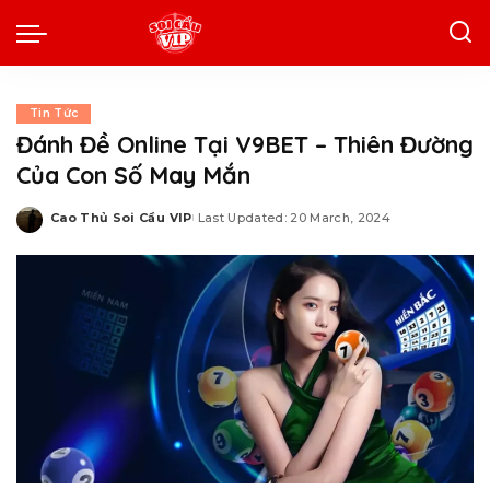
Tin Tức
Đánh Đề Online Tại V9BET – Thiên Đường
Của Con Số May Mắn
Cao Thủ Soi Cầu VIP
Last Updated: 20 March, 2024
Posted
by