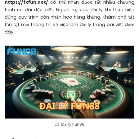
https://fxfun.net/
có thể nhận được rất nhiều chương
trình ưu đãi đặc biệt. Ngoài ra, các đại lý khi thực hiện
đúng quy trình còn nhận hoa hồng khủng. Khám phá tất
tần tật mọi thông tin về việc làm đại lý trong bài viết dưới
đây.
Đại lý Fun88