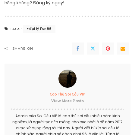
hồng khủng? Đăng ký ngay!
đại lý Fun88
TAGS:
SHARE ON
Cao Thủ Soi Cầu VIP
View More Posts
Admin của Soi Cầu VIP là cao thủ soi cầu nhiều năm kinh
nghiệm, là người tạo nền móng cho bạc nhớ lô đề năm 2017
được xử dụng rộng rãi tới nay. Người viết bí kíp soi cầu lô
chính xác, người chia sẻ cách chơi 96 lô vẫn lời. Từng là