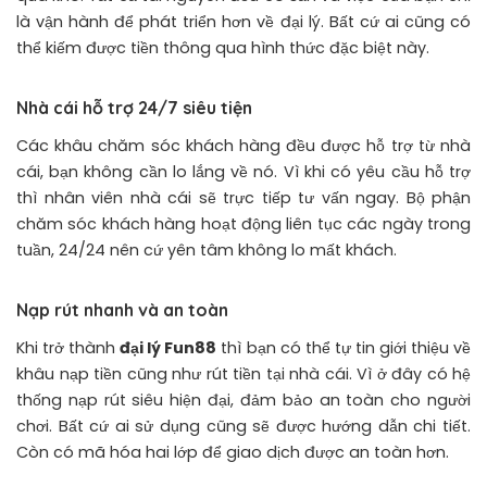
là vận hành để phát triển hơn về đại lý. Bất cứ ai cũng có
thể kiếm được tiền thông qua hình thức đặc biệt này.
Nhà cái hỗ trợ 24/7 siêu tiện
Các khâu chăm sóc khách hàng đều được hỗ trợ từ nhà
cái, bạn không cần lo lắng về nó. Vì khi có yêu cầu hỗ trợ
thì nhân viên nhà cái sẽ trực tiếp tư vấn ngay. Bộ phận
chăm sóc khách hàng hoạt động liên tục các ngày trong
tuần, 24/24 nên cứ yên tâm không lo mất khách.
Nạp rút nhanh và an toàn
Khi trở thành
đại lý Fun88
thì bạn có thể tự tin giới thiệu về
khâu nạp tiền cũng như rút tiền tại nhà cái. Vì ở đây có hệ
thống nạp rút siêu hiện đại, đảm bảo an toàn cho người
chơi. Bất cứ ai sử dụng cũng sẽ được hướng dẫn chi tiết.
Còn có mã hóa hai lớp để giao dịch được an toàn hơn.