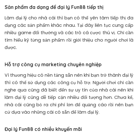
Sản phẩm đa dạng để đại lý Fun88 tiếp thị
Làm đại lý cho nhà cái thì bạn có thể yên tâm tiếp thị đa
dạng các sản phẩm khác nhau. Tại đây liên tục cung cấp
nhiều game đổi thưởng và các trò cá cược thú vị. Chỉ cần
tìm hiểu kỹ từng sản phẩm rồi giới thiệu cho người chơi là
được.
Hỗ trợ công cụ marketing chuyên nghiệp
Vì thương hiệu có nền tảng sẵn nên khi bạn trở thành đại lý
thì có thể sử dụng các công cụ hỗ trợ. Người chơi chỉ cần
nghe qua cũng đã biết đến sự uy tín của nhà cái nên khi
làm đại lý cũng dễ tiếp cận nhiều đối tượng hơn. Chưa kể,
nhà cái cũng bỏ ra chi phí lớn để quảng cáo rồi nên bạn
cứ dựa vào những cái có sẵn để làm đại lý.
Đại lý Fun88 có nhiều khuyến mãi