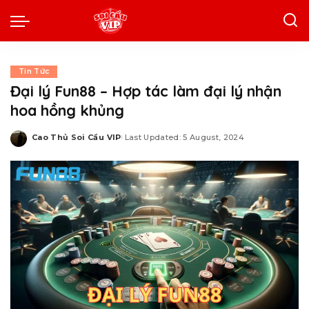
Tin Tức
Đại lý Fun88 – Hợp tác làm đại lý nhận
hoa hồng khủng
Cao Thủ Soi Cầu VIP
Last Updated: 5 August, 2024
Posted
by