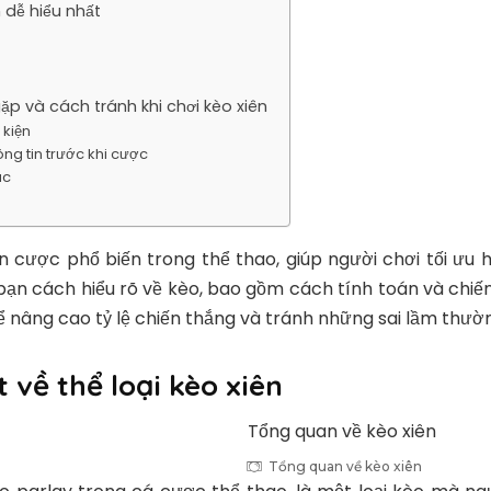
 dễ hiểu nhất
p và cách tránh khi chơi kèo xiên
 kiện
ng tin trước khi cược
úc
n cược phổ biến trong thể thao, giúp người chơi tối ưu 
bạn cách hiểu rõ về kèo, bao gồm cách tính toán và chiế
nâng cao tỷ lệ chiến thắng và tránh những sai lầm thườ
về thể loại kèo xiên
Tổng quan về kèo xiên