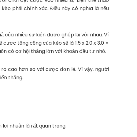
ười chơi đặt cược vào nhiều sự kiện thể thao
kèo phải chính xác. Điều này có nghĩa là nếu
.
ả của nhiều sự kiện được ghép lại với nhau. Ví
lệ cược tổng cộng của kèo sẽ là 1.5 x 2.0 x 3.0 =
n có cơ hội thắng lớn với khoản đầu tư nhỏ.
ro cao hơn so với cược đơn lẻ. Vì vậy, người
iến thắng.
 lợi nhuận là rất quan trọng.