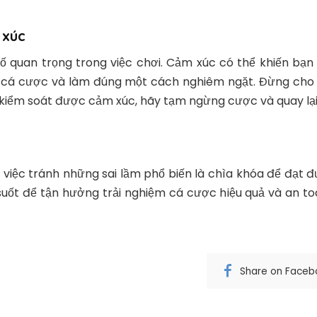
 xúc
tố quan trọng trong việc chơi. Cảm xúc có thể khiến bạ
h cá cược và làm đúng một cách nghiêm ngặt. Đừng cho
kiểm soát được cảm xúc, hãy tạm ngừng cược và quay lại 
, việc tránh những sai lầm phổ biến là chìa khóa để đạt 
suốt để tận hưởng trải nghiệm cá cược hiệu quả và an 
Share on Faceb