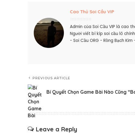
Cao Thủ Soi Cầu VIP
Admin của Soi Cầu VIP là cao th
Người viết bí kíp soi cầu lô chí
- Soi Cầu ORG - Rồng Bạch Kim - 
PREVIOUS ARTICLE
Bí Quyết Chọn Game Bài Nào Cũng “B
Leave a Reply