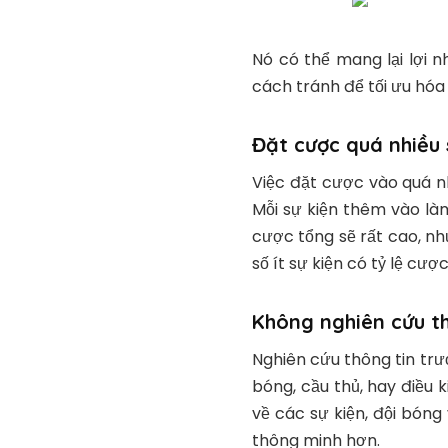
Nó có thể mang lại lợi 
cách tránh để tối ưu hóa
Đặt cược quá nhiều 
Việc đặt cược vào quá nhi
Mỗi sự kiện thêm vào làm
cược tổng sẽ rất cao, nh
số ít sự kiện có tỷ lệ c
Không nghiên cứu th
Nghiên cứu thông tin trư
bóng, cầu thủ, hay điều 
về các sự kiện, đội bón
thông minh hơn.