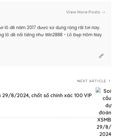
View More Posts
ớ lô đề năm 2017 được xử dụng rộng rãi tới nay.
trang lô đề nổi tiếng như Win2888 - Lô Đẹp Hôm Nay
NEXT ARTICLE
 29/8/2024, chốt số chính xác 100 VIP