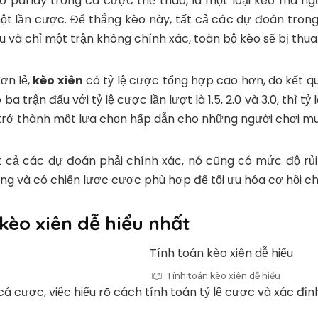
o parlay trong cá cược thể thao, là một loại kèo mà ng
t lần cược. Để thắng kèo này, tất cả các dự đoán trong 
 và chỉ một trận không chính xác, toàn bộ kèo sẽ bị thua
ơn lẻ,
kèo xiên
có tỷ lệ cược tổng hợp cao hơn, do kết qu
a trận đấu với tỷ lệ cược lần lượt là 1.5, 2.0 và 3.0, thì tỷ 
 trở thành một lựa chọn hấp dẫn cho những người chơi muố
t cả các dự đoán phải chính xác, nó cũng có mức độ rủi 
ng và có chiến lược cược phù hợp để tối ưu hóa cơ hội ch
kèo xiên dễ hiểu nhất
Tính toán kèo xiên dễ hiểu
cá cược, việc hiểu rõ cách tính toán tỷ lệ cược và xác định