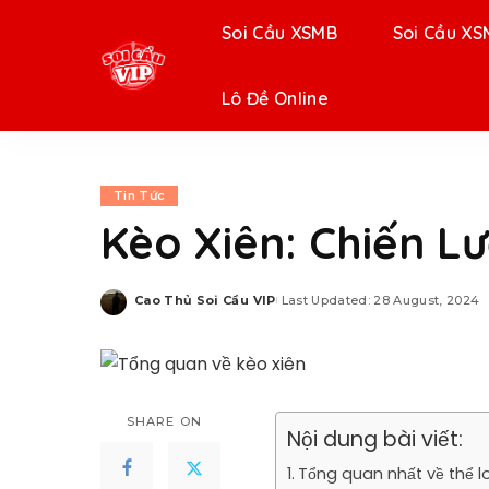
Soi Cầu XSMB
Soi Cầu X
Lô Đề Online
Tin Tức
Kèo Xiên: Chiến L
Cao Thủ Soi Cầu VIP
Last Updated: 28 August, 2024
Posted
by
SHARE ON
Nội dung bài viết:
Tổng quan nhất về thể lo