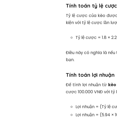
Tính toán tỷ lệ cược
Tỷ lệ cược của kèo được
kiện với tỷ lệ cược lần lượ
Tỷ lệ cược = 1.8 × 2.2
Điều này có nghĩa là nếu
bạn.
Tính toán lợi nhuận
Để tính lợi nhuận từ
kèo
cược 100.000 VNĐ với tỷ l
Lợi nhuận = (Tỷ lệ c
Lợi nhuận = (5.94 × 