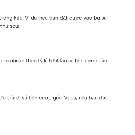
trong kèo. Ví dụ, nếu bạn đặt cược vào ba sự
 như sau:
lợi nhuận theo tỷ lệ 5.94 lần số tiền cược của
đó trừ đi số tiền cược gốc. Ví dụ, nếu bạn đặt