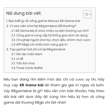
Nội dung bài viết:
Bạn biết gì về cổng game Macao 68 Game bài
Vì sao nên chơi tại 68gamebai đổi thưởng?
68 Game bài tổ chức nhiều sự kiện thưởng cực HOT
Cổng game cung cấp hệ thống giao dịch đa dạng
Cho phép người chơi tùy chọn điều chỉnh mức cược
APP 68gb với nhiều tính năng giải trí
Top game hot chỉ có tại 68gamebai
Tiến lên miền Nam
Lô đề
Trắc Kim Hoa
Three Cards Battle
Nếu bạn đang tìm kiếm một địa chỉ cá cược uy tín, hãy
truy cập
68 Game bài
để tham gia giải trí ngay và luôn.
Vậy 68gamebai là gì? Nếu vẫn còn băn khoăn, hãy theo
dõi bài viết dưới đây để cùng tìm hiểu kỹ hơn về cổng
game đổi thưởng 68gb chi tiết nhất!