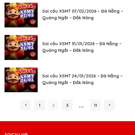
Soi cầu XSMT 07/02/2026 – Đà Nẵng –
Quảng Ngãi – Đắk Nông
Soi cầu XSMT 31/01/2026 – Đà Nẵng –
Quảng Ngãi – Đắk Nông
Soi cầu XSMT 24/01/2026 – Đà Nẵng –
Quảng Ngãi – Đắk Nông
…
1
2
3
11
SOICAU.VIP