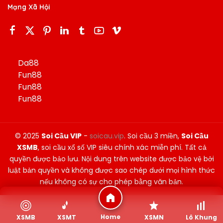
Mạng Xã Hội
Da88
Fun88
Fun88
Fun88
© 2025
Soi Cầu VIP
-
soicau.vip
. Soi cầu 3 miền,
Soi Cầu
XSMB
, soi cầu xổ số VIP siêu chính xác miễn phí. Tất cả
quyền được bảo lưu. Nội dung trên website được bảo vệ bởi
luật bản quyền và không được sao chép dưới mọi hình thức
nếu không có sự cho phép bằng văn bản.
Home
XSMB
XSMT
XSMN
Lô Khung